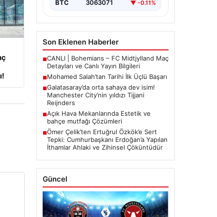
BTC
3063071
▼ -0.11%
Son Eklenen Haberler
nç
CANLI | Bohemians – FC Midtjylland Maç
■
Detayları ve Canlı Yayın Bilgileri
ı!
Mohamed Salah’tan Tarihi İlk Üçlü Başarı
■
Galatasaray’da orta sahaya dev isim!
■
Manchester City’nin yıldızı Tijjani
Reijnders
Açık Hava Mekanlarında Estetik ve
■
bahçe mutfağı Çözümleri
Ömer Çelik’ten Ertuğrul Özkök’e Sert
■
Tepki: Cumhurbaşkanı Erdoğan’a Yapılan
İthamlar Ahlaki ve Zihinsel Çöküntüdür
Güncel