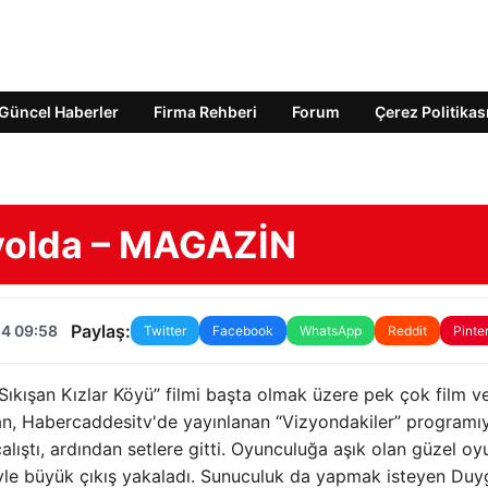
Güncel Haberler
Firma Rehberi
Forum
Çerez Politikas
yolda – MAGAZİN
Paylaş:
24 09:58
Twitter
Facebook
WhatsApp
Reddit
Pinte
Sıkışan Kızlar Köyü” filmi başta olmak üzere pek çok film v
an, Habercaddesitv'de yayınlanan “Vizyondakiler” programı
çalıştı, ardından setlere gitti. Oyunculuğa aşık olan güzel oy
niyle büyük çıkış yakaladı. Sunuculuk da yapmak isteyen Duy