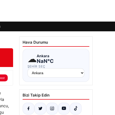
ı
Hava Durumu
☁
Ankara
NaN°C
ŞEHIR SEÇ
rest
e
Bizi Takip Edin
yla
uncu,
gu