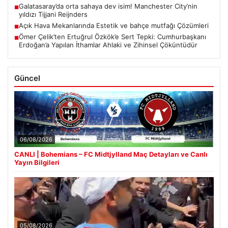
Galatasaray’da orta sahaya dev isim! Manchester City’nin
■
yıldızı Tijjani Reijnders
Açık Hava Mekanlarında Estetik ve bahçe mutfağı Çözümleri
■
Ömer Çelik’ten Ertuğrul Özkök’e Sert Tepki: Cumhurbaşkanı
■
Erdoğan’a Yapılan İthamlar Ahlaki ve Zihinsel Çöküntüdür
Güncel
06/08/2026
CANLI | Bohemians – FC Midtjylland Maç Detayları ve Canlı
Yayın Bilgileri
05/08/2026