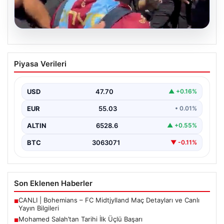
05.08.2026
Mohamed Salah’tan Tarihi İlk Üçlü
Piyasa Verileri
Başarı
Filipinlerli yıldız futbolcu Mohamed Salah, kariyerinde
önemli bir dönüm noktasına imza attı. Takımının
USD
47.70
▲ +0.16%
hücum…
EUR
55.03
• 0.01%
ALTIN
6528.6
▲ +0.55%
BTC
3063071
▼ -0.11%
Son Eklenen Haberler
CANLI | Bohemians – FC Midtjylland Maç Detayları ve Canlı
■
Yayın Bilgileri
Mohamed Salah’tan Tarihi İlk Üçlü Başarı
■