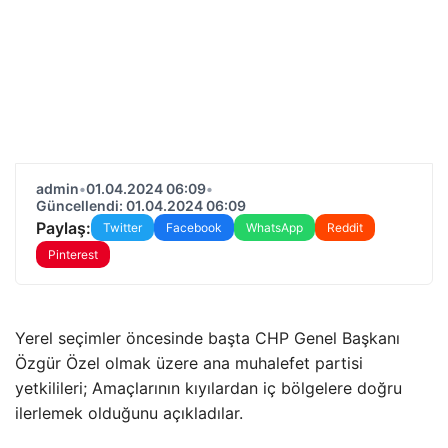
admin
•
01.04.2024 06:09
•
Güncellendi: 01.04.2024 06:09
Paylaş:
Twitter
Facebook
WhatsApp
Reddit
Pinterest
Yerel seçimler öncesinde başta CHP Genel Başkanı
Özgür Özel olmak üzere ana muhalefet partisi
yetkilileri; Amaçlarının kıyılardan iç bölgelere doğru
ilerlemek olduğunu açıkladılar.