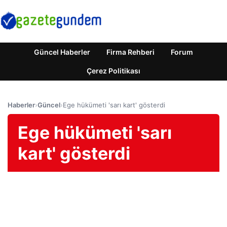
Güncel Haberler
Firma Rehberi
Forum
Çerez Politikası
Haberler
›
Güncel
›
Ege hükümeti 'sarı kart' gösterdi
Ege hükümeti 'sarı
kart' gösterdi