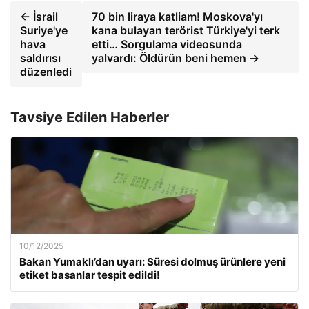
← İsrail
70 bin liraya katliam! Moskova'yı
Suriye'ye
kana bulayan terörist Türkiye'yi terk
hava
etti… Sorgulama videosunda
saldırısı
yalvardı: Öldürün beni hemen →
düzenledi
Tavsiye Edilen Haberler
10/12/2025
Bakan Yumaklı’dan uyarı: Süresi dolmuş ürünlere yeni
etiket basanlar tespit edildi!