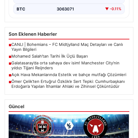
BTC
3063071
▼ -0.11%
Son Eklenen Haberler
CANLI | Bohemians – FC Midtjylland Maç Detayları ve Canlı
■
Yayın Bilgileri
Mohamed Salah’tan Tarihi İlk Üçlü Başarı
■
Galatasaray’da orta sahaya dev isim! Manchester City’nin
■
yıldızı Tijjani Reijnders
Açık Hava Mekanlarında Estetik ve bahçe mutfağı Çözümleri
■
Ömer Çelik’ten Ertuğrul Özkök’e Sert Tepki: Cumhurbaşkanı
■
Erdoğan’a Yapılan İthamlar Ahlaki ve Zihinsel Çöküntüdür
Güncel