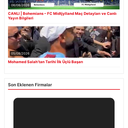
06/08/2026
CANLI | Bohemians – FC Midtjylland Maç Detayları ve Canlı
Yayın Bilgileri
05/08/2026
Mohamed Salah’tan Tarihi İlk Üçlü Başarı
Son Eklenen Firmalar