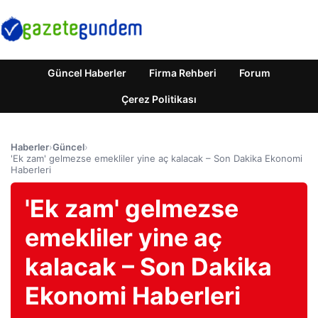
Güncel Haberler
Firma Rehberi
Forum
Çerez Politikası
Haberler
›
Güncel
›
'Ek zam' gelmezse emekliler yine aç kalacak – Son Dakika Ekonomi
Haberleri
'Ek zam' gelmezse
emekliler yine aç
kalacak – Son Dakika
Ekonomi Haberleri