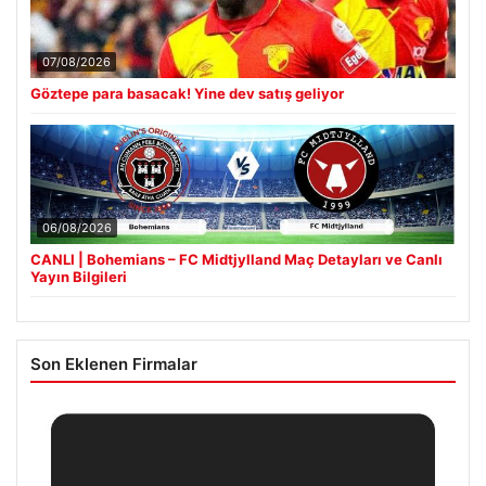
07/08/2026
Göztepe para basacak! Yine dev satış geliyor
06/08/2026
CANLI | Bohemians – FC Midtjylland Maç Detayları ve Canlı
Yayın Bilgileri
Son Eklenen Firmalar