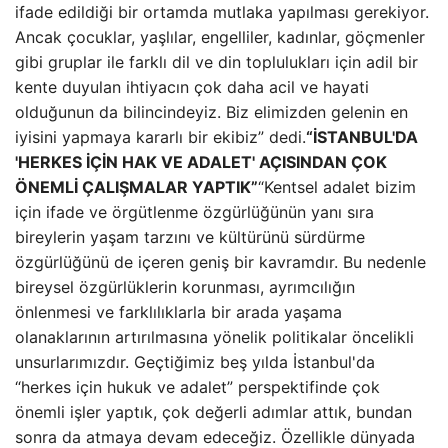
ifade edildiği bir ortamda mutlaka yapılması gerekiyor.
Ancak çocuklar, yaşlılar, engelliler, kadınlar, göçmenler
gibi gruplar ile farklı dil ve din toplulukları için adil bir
kente duyulan ihtiyacın çok daha acil ve hayati
olduğunun da bilincindeyiz. Biz elimizden gelenin en
iyisini yapmaya kararlı bir ekibiz” dedi.
“İSTANBUL'DA
'HERKES İÇİN HAK VE ADALET' AÇISINDAN ÇOK
ÖNEMLİ ÇALIŞMALAR YAPTIK”
“Kentsel adalet bizim
için ifade ve örgütlenme özgürlüğünün yanı sıra
bireylerin yaşam tarzını ve kültürünü sürdürme
özgürlüğünü de içeren geniş bir kavramdır. Bu nedenle
bireysel özgürlüklerin korunması, ayrımcılığın
önlenmesi ve farklılıklarla bir arada yaşama
olanaklarının artırılmasına yönelik politikalar öncelikli
unsurlarımızdır. Geçtiğimiz beş yılda İstanbul'da
“herkes için hukuk ve adalet” perspektifinde çok
önemli işler yaptık, çok değerli adımlar attık, bundan
sonra da atmaya devam edeceğiz. Özellikle dünyada