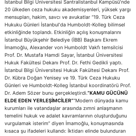
İstanbul Bilgi Üniversitesi Santralistanbul Kampüsü'nde
20 ülkeden ceza hukuku akademisyenleri, yüksek yargı
mensupları, hakim, savcı ve avukatlar “19. Türk Ceza
Hukuku Günleri İstanbul'da Humboldt-Kolleg bilimsel
etkinliğinde toplandı. Etkinliğin açılış konuşmalarını
İstanbul Büyükşehir Belediye (İBB) Başkanı Ekrem
İmamoğlu, Alexander von Humboldt Vakfı temsilcisi
Prof. Dr. Mustafa Hamdi Sayar, İstanbul Üniversitesi
Hukuk Fakültesi Dekanı Prof. Dr. Fethi Gedikli yaptı.
İstanbul Bilgi Üniversitesi Hukuk Fakültesi Dekanı Prof.
Dr. Kübra Doğan Yenisey ve 19. Türk Ceza Hukuku
Günleri ve Humboldt-Kolleg İstanbul koordinatörü Prof.
Dr. Adem Sözer bunu gerçekleştirdi.
“KAMU GÜCÜNÜ
ELDE EDEN YERLEŞİMCİLER”
“Modern dünyada kamu
kurumları ile vatandaşlar arasında zımni anlaşmanın
temelini hukuk ve adalet kavramlarının oluşturduğunu
vurgulamak isterim” diyen İmamoğlu, konuşmasında
kısaca şu ifadeleri kullandı: İktidarı elinde bulunduran