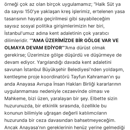
örneği çok az olan birçok uygulamamız; “Halk Süt ya
da sayısı 150'ye yaklaşan kreş işlerimiz, ertelenen yasa
tasarısının hayata geçirilmesi gibi sayabileceğim
sayısız sosyal politika girişimlerimizin her biri,
İstanbul'umuz adına kent adaletinin çok yaratıcı
dilimleridir. “
“AMA ÜZERİMİZDE BİR GÖLGE VAR VE
OLMAYA DEVAM EDİYOR”
“Ama dürüst olmak
gerekirse; Üzerimize gölge düşürdü ve düşürmeye de
devam ediyor. Yargılandığı davada kent adaletini
savunan İstanbul Büyükşehir Belediyesi'nden yoldaşım,
kentleşme proje koordinatörü Tayfun Kahraman'ın şu
anda Anayasa Avrupa İnsan Hakları Birliği kararlarının
uygulanmaması nedeniyle cezaevinde olması ve
Mahkeme, bizi üzen, yaralayan bir şey. Elbette sizin
huzurunuzda, bir etkinlik sırasında, özellikle bu
konunun bilimiyle uğraşan değerli katılımcıların
huzurunda bir ceza davasından bahsetmeyeceğim.
Ancak Anayasa'nın gereklerinin henüz yerine gelmediği