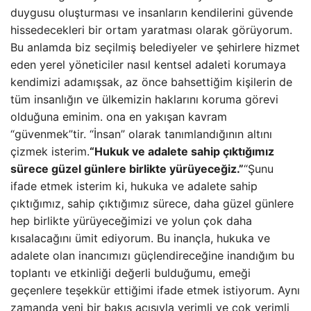
duygusu oluşturması ve insanların kendilerini güvende
hissedecekleri bir ortam yaratması olarak görüyorum.
Bu anlamda biz seçilmiş belediyeler ve şehirlere hizmet
eden yerel yöneticiler nasıl kentsel adaleti korumaya
kendimizi adamışsak, az önce bahsettiğim kişilerin de
tüm insanlığın ve ülkemizin haklarını koruma görevi
olduğuna eminim. ona en yakışan kavram
“güvenmek”tir. “İnsan” olarak tanımlandığının altını
çizmek isterim.
“Hukuk ve adalete sahip çıktığımız
sürece güzel günlere birlikte yürüyeceğiz.”
“Şunu
ifade etmek isterim ki, hukuka ve adalete sahip
çıktığımız, sahip çıktığımız sürece, daha güzel günlere
hep birlikte yürüyeceğimizi ve yolun çok daha
kısalacağını ümit ediyorum. Bu inançla, hukuka ve
adalete olan inancımızı güçlendireceğine inandığım bu
toplantı ve etkinliği değerli bulduğumu, emeği
geçenlere teşekkür ettiğimi ifade etmek istiyorum. Aynı
zamanda yeni bir bakış açısıyla verimli ve çok verimli