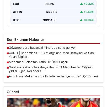
EUR
55.25
▲ +0.32%
ALTIN
6660.6
▲ +2.59%
BTC
3091436
▲ +0.94%
Son Eklenen Haberler
Göztepe para basacak! Yine dev satış geliyor
■
CANLI | Bohemians – FC Midtjylland Maç Detayları ve Canlı
■
Yayın Bilgileri
Mohamed Salah’tan Tarihi İlk Üçlü Başarı
■
Galatasaray’da orta sahaya dev isim! Manchester City’nin
■
yıldızı Tijjani Reijnders
Açık Hava Mekanlarında Estetik ve bahçe mutfağı Çözümleri
■
Güncel