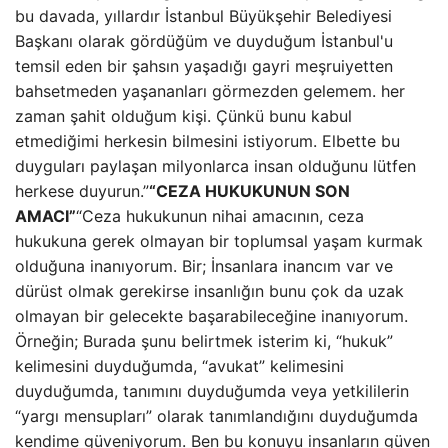
bu davada, yıllardır İstanbul Büyükşehir Belediyesi
Başkanı olarak gördüğüm ve duyduğum İstanbul'u
temsil eden bir şahsın yaşadığı gayri meşruiyetten
bahsetmeden yaşananları görmezden gelemem. her
zaman şahit olduğum kişi. Çünkü bunu kabul
etmediğimi herkesin bilmesini istiyorum. Elbette bu
duyguları paylaşan milyonlarca insan olduğunu lütfen
herkese duyurun.”
“CEZA HUKUKUNUN SON
AMACI”
“Ceza hukukunun nihai amacının, ceza
hukukuna gerek olmayan bir toplumsal yaşam kurmak
olduğuna inanıyorum. Bir; İnsanlara inancım var ve
dürüst olmak gerekirse insanlığın bunu çok da uzak
olmayan bir gelecekte başarabileceğine inanıyorum.
Örneğin; Burada şunu belirtmek isterim ki, “hukuk”
kelimesini duyduğumda, “avukat” kelimesini
duyduğumda, tanımını duyduğumda veya yetkililerin
“yargı mensupları” olarak tanımlandığını duyduğumda
kendime güveniyorum. Ben bu konuyu insanların güven