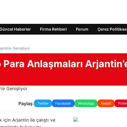
Güncel Haberler
Firma Rehberi
Forum
Çerez Politikas
antin’e Genişliyor
o Para Anlaşmaları Arjantin’
Paylaş:
Twitter
Facebook
WhatsApp
Reddit
Pinte
için Arjantin ile çalıştı ve