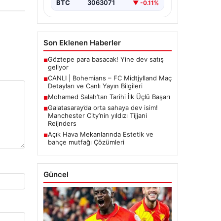
BTC
3063071
▼ -0.11%
Son Eklenen Haberler
Göztepe para basacak! Yine dev satış
■
geliyor
CANLI | Bohemians – FC Midtjylland Maç
■
Detayları ve Canlı Yayın Bilgileri
Mohamed Salah’tan Tarihi İlk Üçlü Başarı
■
Galatasaray’da orta sahaya dev isim!
■
Manchester City’nin yıldızı Tijjani
Reijnders
Açık Hava Mekanlarında Estetik ve
■
bahçe mutfağı Çözümleri
Güncel