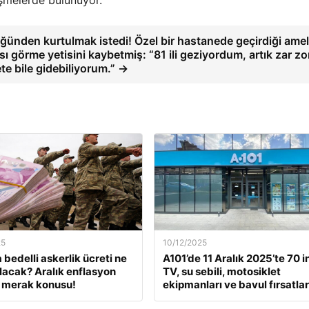
üşmelerde bulunuyor.
ğünden kurtulmak istedi! Özel bir hastanede geçirdiği amel
ı görme yetisini kaybetmiş: “81 ili geziyordum, artık zar zo
te bile gidebiliyorum.” →
25
10/12/2025
 bedelli askerlik ücreti ne
A101’de 11 Aralık 2025’te 70 i
lacak? Aralık enflasyon
TV, su sebili, motosiklet
 merak konusu!
ekipmanları ve bavul fırsatlar