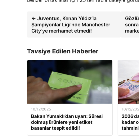
benzer ortaklıklar için 25’ten fazla ülkeyle gör
← Juventus, Kenan Yıldız’la
Gözlü
Şampiyonlar Ligi’nde Manchester
sonras
City’ye merhamet etmedi!
marke
Tavsiye Edilen Haberler
10/12/2025
10/12/20
Bakan Yumaklı’dan uyarı: Süresi
2026’da
dolmuş ürünlere yeni etiket
kadar o
basanlar tespit edildi!
tahmini