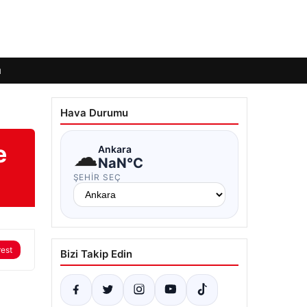
ı
Hava Durumu
e
☁
Ankara
NaN°C
ŞEHIR SEÇ
rest
Bizi Takip Edin