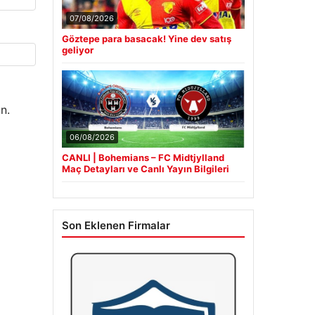
07/08/2026
Göztepe para basacak! Yine dev satış
geliyor
n.
06/08/2026
CANLI | Bohemians – FC Midtjylland
Maç Detayları ve Canlı Yayın Bilgileri
Son Eklenen Firmalar