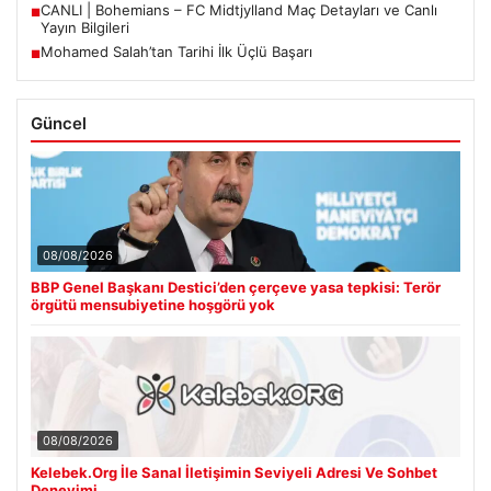
CANLI | Bohemians – FC Midtjylland Maç Detayları ve Canlı
■
Yayın Bilgileri
Mohamed Salah’tan Tarihi İlk Üçlü Başarı
■
Güncel
08/08/2026
BBP Genel Başkanı Destici’den çerçeve yasa tepkisi: Terör
örgütü mensubiyetine hoşgörü yok
08/08/2026
Kelebek.Org İle Sanal İletişimin Seviyeli Adresi Ve Sohbet
Deneyimi