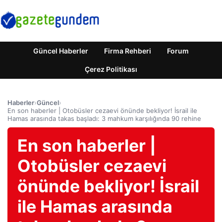
Güncel Haberler
Firma Rehberi
Forum
Çerez Politikası
Haberler
›
Güncel
›
En son haberler | Otobüsler cezaevi önünde bekliyor! İsrail ile
Hamas arasında takas başladı: 3 mahkum karşılığında 90 rehine
En son haberler |
Otobüsler cezaevi
önünde bekliyor! İsrail
ile Hamas arasında