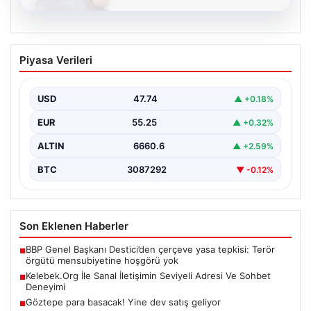
08.08.2026
Kelebek.Org İle Sanal İletişimin Seviyeli
Piyasa Verileri
Adresi Ve Sohbet Deneyimi
Sanal ortamında insanların seviyeli bir şekilde irtibat
oluşturması büyük bir hassasiyet ifade etmektedir.
USD
47.74
▲ +0.18%
Halen…
EUR
55.25
▲ +0.32%
ALTIN
6660.6
▲ +2.59%
BTC
3087292
▼ -0.12%
Son Eklenen Haberler
BBP Genel Başkanı Destici’den çerçeve yasa tepkisi: Terör
■
örgütü mensubiyetine hoşgörü yok
Kelebek.Org İle Sanal İletişimin Seviyeli Adresi Ve Sohbet
■
Deneyimi
Göztepe para basacak! Yine dev satış geliyor
■