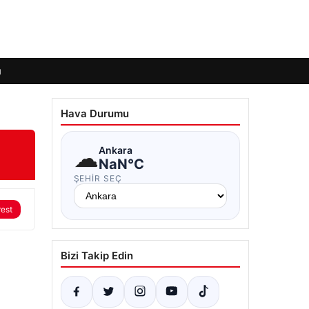
ı
Hava Durumu
☁
Ankara
NaN°C
ŞEHIR SEÇ
rest
Bizi Takip Edin