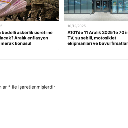
25
10/12/2025
 bedelli askerlik ücreti ne
A101’de 11 Aralık 2025’te 70 i
lacak? Aralık enflasyon
TV, su sebili, motosiklet
 merak konusu!
ekipmanları ve bavul fırsatlar
nlar
*
ile işaretlenmişlerdir