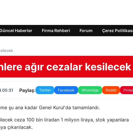
Güncel Haberler
Firma Rehberi
Forum
Çerez Politikas
esilecek
nlere ağır cezalar kesilecek
Paylaş:
4 05:31
Twitter
Facebook
WhatsApp
Reddit
Pinte
rüşme şu ana kadar Genel Kurul'da tamamlandı.
lecek ceza 100 bin liradan 1 milyon liraya, stok yapanlara
aya çıkarılacak.