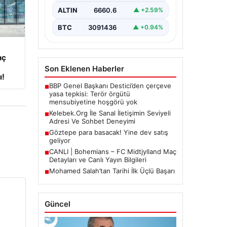
büyük bir hassasiyet ifade
ALTIN
6660.6
▲ +2.59%
etmektedir. Halen…
BTC
3091436
▲ +0.94%
nç
Son Eklenen Haberler
ı!
BBP Genel Başkanı Destici’den çerçeve
■
yasa tepkisi: Terör örgütü
mensubiyetine hoşgörü yok
Kelebek.Org İle Sanal İletişimin Seviyeli
■
Adresi Ve Sohbet Deneyimi
Göztepe para basacak! Yine dev satış
■
geliyor
CANLI | Bohemians – FC Midtjylland Maç
■
Detayları ve Canlı Yayın Bilgileri
Mohamed Salah’tan Tarihi İlk Üçlü Başarı
■
Güncel