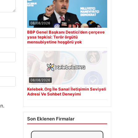
08/08/2026
BBP Genel Başkanı Destici’den çerçeve
yasa tepkisi: Terör örgütü
mensubiyetine hoşgörü yok
08/08/2026
Kelebek.Org İle Sanal İletişimin Seviyeli
Adresi Ve Sohbet Deneyimi
n.
Son Eklenen Firmalar