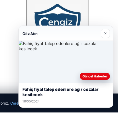
×
Göz Atın
Cengiz Sigorta
23/06/2026
Güncel Haberler
Fahiş fiyat talep edenlere ağır cezalar
kesilecek
16/05/2024
ıyoruz.
Çerez Politikamız
Reddet
Kabul Et