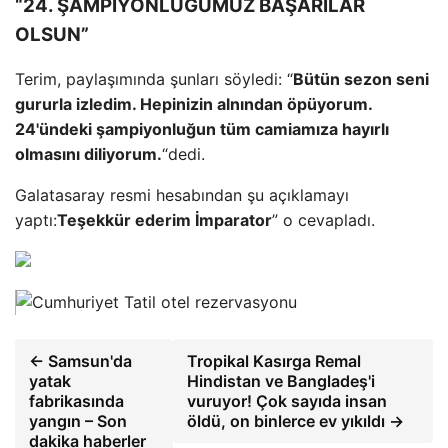
“24. ŞAMPİYONLUĞUMUZ BAŞARILAR
OLSUN”
Terim, paylaşımında şunları söyledi: “
Bütün sezon seni
gururla izledim. Hepinizin alnından öpüyorum.
24'ündeki şampiyonluğun tüm camiamıza hayırlı
olmasını diliyorum.
“dedi.
Galatasaray resmi hesabından şu açıklamayı
yaptı:
Teşekkür ederim İmparator
” o cevapladı.
← Samsun'da
Tropikal Kasırga Remal
yatak
Hindistan ve Bangladeş'i
fabrikasında
vuruyor! Çok sayıda insan
yangın – Son
öldü, on binlerce ev yıkıldı →
dakika haberler