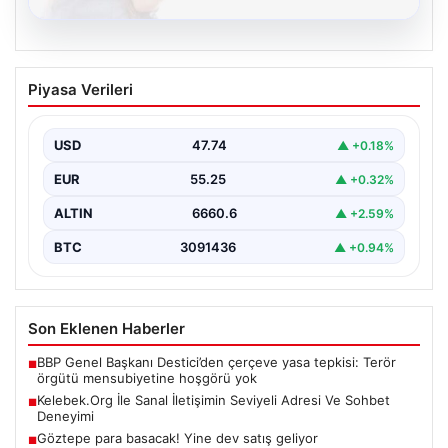
08.08.2026
Kelebek.Org İle Sanal İletişimin Seviyeli
Piyasa Verileri
Adresi Ve Sohbet Deneyimi
Sanal ortamında insanların seviyeli bir şekilde irtibat
oluşturması büyük bir hassasiyet ifade etmektedir.
USD
47.74
▲ +0.18%
Halen…
EUR
55.25
▲ +0.32%
ALTIN
6660.6
▲ +2.59%
BTC
3091436
▲ +0.94%
Son Eklenen Haberler
BBP Genel Başkanı Destici’den çerçeve yasa tepkisi: Terör
■
örgütü mensubiyetine hoşgörü yok
Kelebek.Org İle Sanal İletişimin Seviyeli Adresi Ve Sohbet
■
Deneyimi
Göztepe para basacak! Yine dev satış geliyor
■