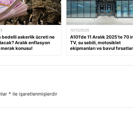
25
10/12/2025
 bedelli askerlik ücreti ne
A101’de 11 Aralık 2025’te 70 i
lacak? Aralık enflasyon
TV, su sebili, motosiklet
 merak konusu!
ekipmanları ve bavul fırsatlar
nlar
*
ile işaretlenmişlerdir