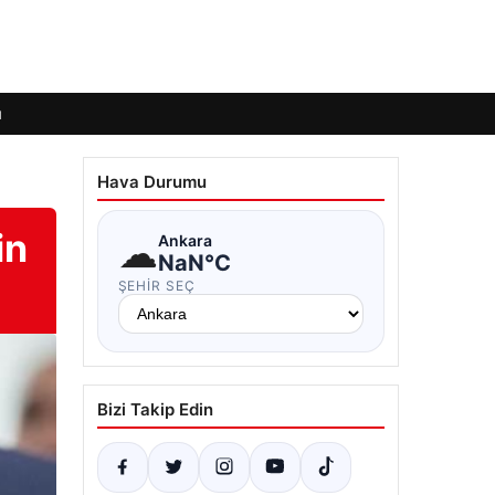
ı
Hava Durumu
in
☁
Ankara
NaN°C
ŞEHIR SEÇ
Bizi Takip Edin