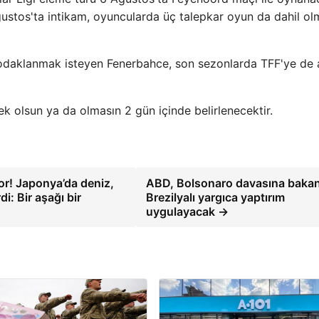
ustos'ta intikam, oyuncularda üç talepkar oyun da dahil o
odaklanmak isteyen Fenerbahce, son sezonlarda TFF'ye de a
ek olsun ya da olmasın 2 gün içinde belirlenecektir.
or! Japonya’da deniz,
ABD, Bolsonaro davasına baka
: Bir aşağı bir
Brezilyalı yargıca yaptırım
uygulayacak →