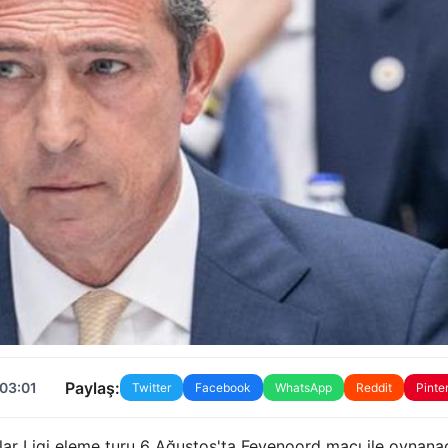
Paylaş:
 03:01
Twitter
Facebook
WhatsApp
Reddit
Pinte
ar Ligi eleme turu 6 Ağustos'ta Feyenoord maçı ile oynana