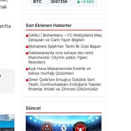
BTC
3067256
▲ +0.56%
lmak
Son Eklenen Haberler
tıfta
CANLI | Bohemians – FC Midtjylland Maç
■
Detayları ve Canlı Yayın Bilgileri
Mohamed Salah’tan Tarihi İlk Üçlü Başarı
■
Galatasaray’da orta sahaya dev isim!
■
Manchester City’nin yıldızı Tijjani
Reijnders
Açık Hava Mekanlarında Estetik ve
■
bahçe mutfağı Çözümleri
n
Ömer Çelik’ten Ertuğrul Özkök’e Sert
■
Tepki: Cumhurbaşkanı Erdoğan’a Yapılan
İthamlar Ahlaki ve Zihinsel Çöküntüdür
Güncel