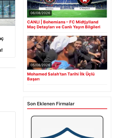
06/08/2026
CANLI | Bohemians – FC Midtjylland
Maç Detayları ve Canlı Yayın Bilgileri
nç
ı!
05/08/2026
Mohamed Salah’tan Tarihi İlk Üçlü
Başarı
Son Eklenen Firmalar