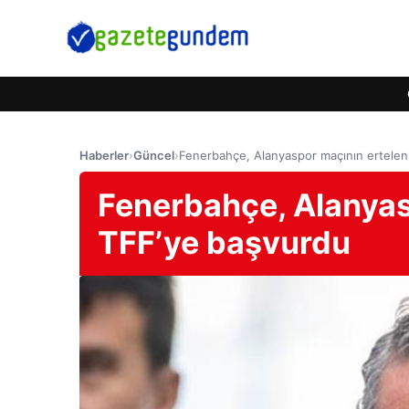
Haberler
›
Güncel
›
Fenerbahçe, Alanyaspor maçının ertelen
Fenerbahçe, Alanyas
TFF’ye başvurdu