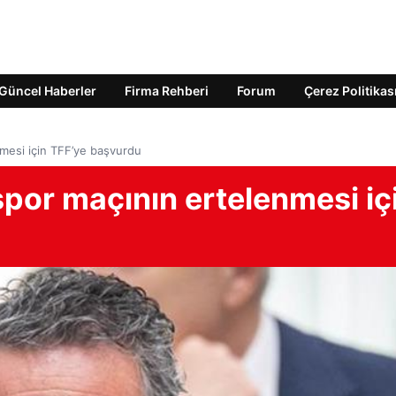
Güncel Haberler
Firma Rehberi
Forum
Çerez Politikas
mesi için TFF’ye başvurdu
por maçının ertelenmesi iç