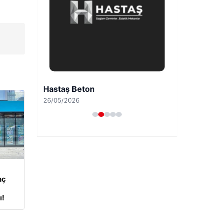
Hastaş Beton
26/05/2026
nç
ı!