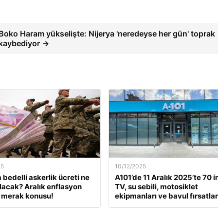
Boko Haram yükselişte: Nijerya 'neredeyse her gün' toprak
kaybediyor →
25
10/12/2025
 bedelli askerlik ücreti ne
A101’de 11 Aralık 2025’te 70 i
lacak? Aralık enflasyon
TV, su sebili, motosiklet
 merak konusu!
ekipmanları ve bavul fırsatlar