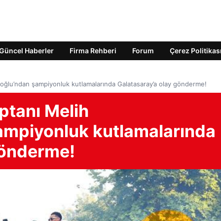
Güncel Haberler
Firma Rehberi
Forum
Çerez Politikas
ğlu’ndan şampiyonluk kutlamalarında Galatasaray’a olay gönderme!
ptanı Melih
mpiyonluk kutlamalarında
gönderme!