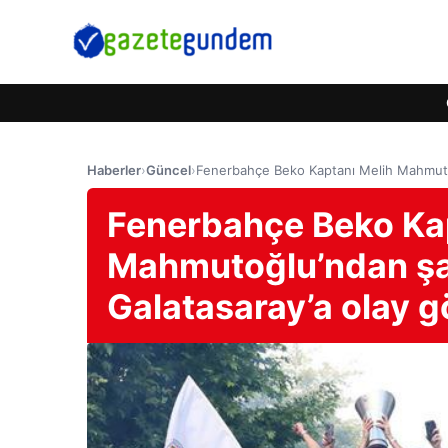
Haberler
›
Güncel
›
Fenerbahçe Beko Kaptanı Melih Mahmuto
Fenerbahçe Beko Ka
Mahmutoğlu’ndan şa
Galatasaray’a olay 