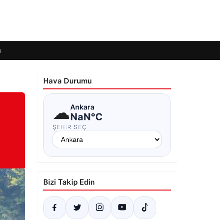
ı
Hava Durumu
☁
Ankara
NaN°C
ŞEHIR SEÇ
Bizi Takip Edin