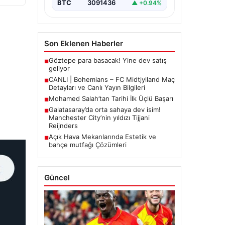
BTC
3091436
▲ +0.94%
Son Eklenen Haberler
Göztepe para basacak! Yine dev satış
■
geliyor
CANLI | Bohemians – FC Midtjylland Maç
■
Detayları ve Canlı Yayın Bilgileri
Mohamed Salah’tan Tarihi İlk Üçlü Başarı
■
Galatasaray’da orta sahaya dev isim!
■
Manchester City’nin yıldızı Tijjani
Reijnders
Açık Hava Mekanlarında Estetik ve
■
bahçe mutfağı Çözümleri
Güncel