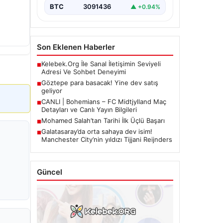
BTC
3091436
▲ +0.94%
Son Eklenen Haberler
Kelebek.Org İle Sanal İletişimin Seviyeli
■
Adresi Ve Sohbet Deneyimi
Göztepe para basacak! Yine dev satış
■
geliyor
CANLI | Bohemians – FC Midtjylland Maç
■
Detayları ve Canlı Yayın Bilgileri
Mohamed Salah’tan Tarihi İlk Üçlü Başarı
■
Galatasaray’da orta sahaya dev isim!
■
Manchester City’nin yıldızı Tijjani Reijnders
Güncel