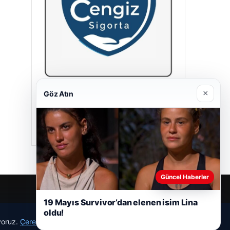
×
Göz Atın
Cengiz Sigorta
23/06/2026
Güncel Haberler
19 Mayıs Survivor’dan elenen isim Lina
oldu!
ıyoruz.
Çerez Politikamız
Reddet
Kabul Et