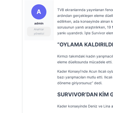
TV8 ekranlarında yayınlanan fenom
A
ardından gerçekleşen eleme düello
edilirken, ada konseyinde alınan 
admin
sorusunun yanıtı araştırılırken, 
Anahtar
yankı uyandırdı. İşte Survivor el
yönetici
“OYLAMA KALDIRILDI
Kırmızı takımdaki kadın yarışmacıl
eleme düellosunda mücadele etti.
Kader Konseyi’nde Acun Ilıcalı oyla
bazı yarışmacıları mutlu etti. Ilıc
döneme giriyorsunuz” dedi.
SURVIVOR’DAN KİM G
Kader konseyinde Deniz ve Lina a