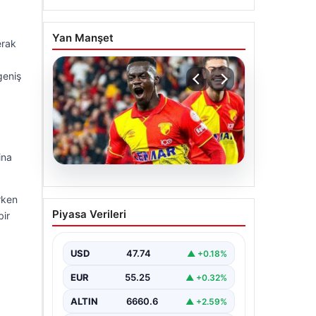
Yan Manşet
erak
geniş
ina
07.08.2026
rken
Göztepe para basacak!
Piyasa Verileri
bir
Yine dev satış geliyor
USD
47.74
▲ +0.18%
EUR
55.25
▲ +0.32%
ALTIN
6660.6
▲ +2.59%