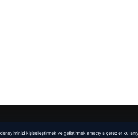
Yeminli Tercüman
|
Malta Dil Okulu
|
lemagrup.com.tr
 deneyiminizi kişiselleştirmek ve geliştirmek amacıyla çerezler kullan