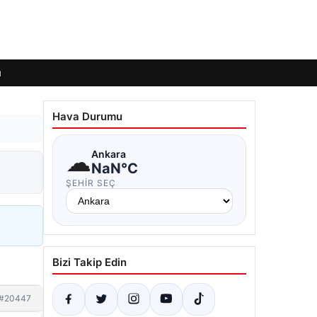
ı
Hava Durumu
☁
Ankara
NaN°C
ŞEHIR SEÇ
Bizi Takip Edin
#20447