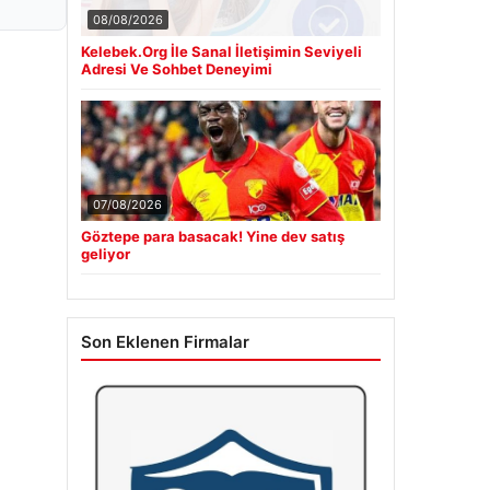
08/08/2026
Kelebek.Org İle Sanal İletişimin Seviyeli
Adresi Ve Sohbet Deneyimi
07/08/2026
Göztepe para basacak! Yine dev satış
geliyor
Son Eklenen Firmalar