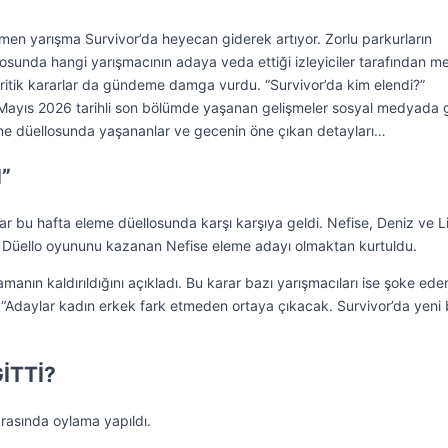
en yarışma Survivor’da heyecan giderek artıyor. Zorlu parkurların
sunda hangi yarışmacının adaya veda ettiği izleyiciler tarafından m
kritik kararlar da gündeme damga vurdu. “Survivor’da kim elendi?”
19 Mayıs 2026 tarihli son bölümde yaşanan gelişmeler sosyal medyada 
eme düellosunda yaşananlar ve gecenin öne çıkan detayları…
”
ar bu hafta eleme düellosunda karşı karşıya geldi. Nefise, Deniz ve L
 Düello oyununu kazanan Nefise eleme adayı olmaktan kurtuldu.
manın kaldırıldığını açıkladı. Bu karar bazı yarışmacıları ise şoke ede
alı “Adaylar kadın erkek fark etmeden ortaya çıkacak. Survivor’da yeni 
İTTİ?
rasında oylama yapıldı.