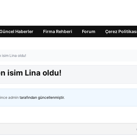
Güncel Haberler
Firma Rehberi
Forum
Çerez Politikas
 isim Lina oldu!
n isim Lina oldu!
 önce
admin
tarafından güncellenmiştir.