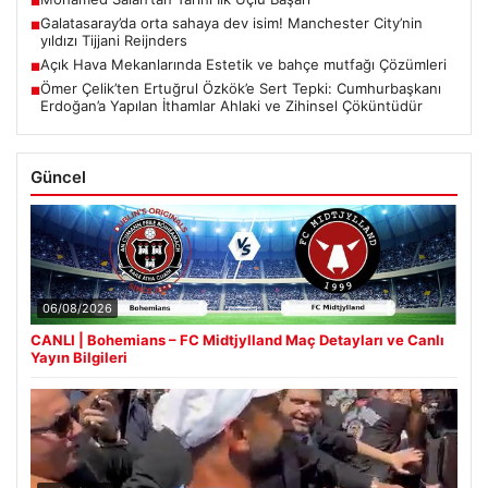
■
Galatasaray’da orta sahaya dev isim! Manchester City’nin
■
yıldızı Tijjani Reijnders
Açık Hava Mekanlarında Estetik ve bahçe mutfağı Çözümleri
■
Ömer Çelik’ten Ertuğrul Özkök’e Sert Tepki: Cumhurbaşkanı
■
Erdoğan’a Yapılan İthamlar Ahlaki ve Zihinsel Çöküntüdür
Güncel
06/08/2026
CANLI | Bohemians – FC Midtjylland Maç Detayları ve Canlı
Yayın Bilgileri