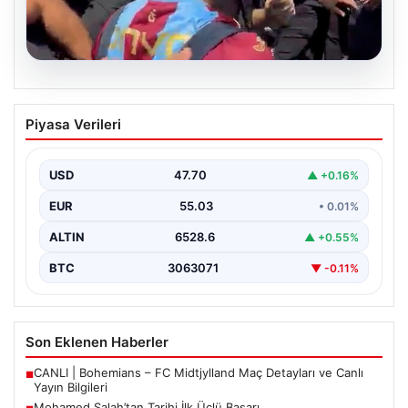
05.08.2026
Mohamed Salah’tan Tarihi İlk Üçlü
Piyasa Verileri
Başarı
Filipinlerli yıldız futbolcu Mohamed Salah, kariyerinde
önemli bir dönüm noktasına imza attı. Takımının
USD
47.70
▲ +0.16%
hücum…
EUR
55.03
• 0.01%
ALTIN
6528.6
▲ +0.55%
BTC
3063071
▼ -0.11%
Son Eklenen Haberler
CANLI | Bohemians – FC Midtjylland Maç Detayları ve Canlı
■
Yayın Bilgileri
Mohamed Salah’tan Tarihi İlk Üçlü Başarı