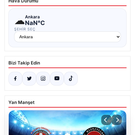
Hava Durumu
☁
Ankara
NaN°C
ŞEHIR SEÇ
Bizi Takip Edin
Yan Manşet