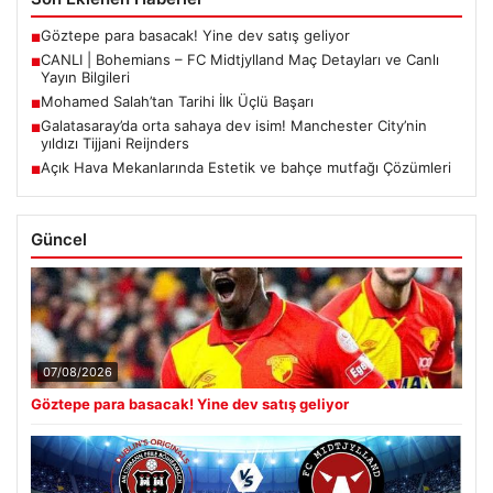
Göztepe para basacak! Yine dev satış geliyor
■
CANLI | Bohemians – FC Midtjylland Maç Detayları ve Canlı
■
Yayın Bilgileri
Mohamed Salah’tan Tarihi İlk Üçlü Başarı
■
Galatasaray’da orta sahaya dev isim! Manchester City’nin
■
yıldızı Tijjani Reijnders
Açık Hava Mekanlarında Estetik ve bahçe mutfağı Çözümleri
■
Güncel
07/08/2026
Göztepe para basacak! Yine dev satış geliyor