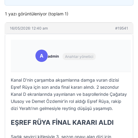
1 yazı görüntüleniyor (toplam 1)
16/05/2026: 12:40 am
#19541
A
admin
Anahtar yönetici
Kanal D’nin çarşamba akşamlarına damga vuran dizisi
Eşref Rüya için son anda final kararı alındı. 2 sezondur
Kanal D ekranlarında yayınlanan ve başrollerinde Çağatay
Ulusoy ve Demet Özdemir’in rol aldığı Eşref Rüya, rakip
dizi Yeraltı’nın gelmesiyle reyting düşüşü yaşamıştı.
EŞREF RÜYA FİNAL KARARI ALDI
Sadık seyirci kitlesiyle 3. sezon onayı alan dizi için