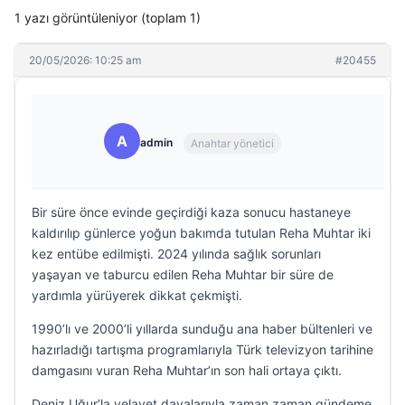
1 yazı görüntüleniyor (toplam 1)
20/05/2026: 10:25 am
#20455
A
admin
Anahtar yönetici
Bir süre önce evinde geçirdiği kaza sonucu hastaneye
kaldırılıp günlerce yoğun bakımda tutulan Reha Muhtar iki
kez entübe edilmişti. 2024 yılında sağlık sorunları
yaşayan ve taburcu edilen Reha Muhtar bir süre de
yardımla yürüyerek dikkat çekmişti.
1990’lı ve 2000’li yıllarda sunduğu ana haber bültenleri ve
hazırladığı tartışma programlarıyla Türk televizyon tarihine
damgasını vuran Reha Muhtar’ın son hali ortaya çıktı.
Deniz Uğur’la velayet davalarıyla zaman zaman gündeme