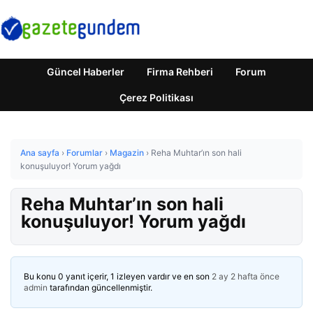
Güncel Haberler
Firma Rehberi
Forum
Çerez Politikası
Ana sayfa
›
Forumlar
›
Magazin
›
Reha Muhtar’ın son hali
konuşuluyor! Yorum yağdı
Reha Muhtar’ın son hali
konuşuluyor! Yorum yağdı
Bu konu 0 yanıt içerir, 1 izleyen vardır ve en son
2 ay 2 hafta önce
admin
tarafından güncellenmiştir.