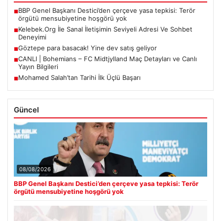
BBP Genel Başkanı Destici’den çerçeve yasa tepkisi: Terör
■
örgütü mensubiyetine hoşgörü yok
Kelebek.Org İle Sanal İletişimin Seviyeli Adresi Ve Sohbet
■
Deneyimi
Göztepe para basacak! Yine dev satış geliyor
■
CANLI | Bohemians – FC Midtjylland Maç Detayları ve Canlı
■
Yayın Bilgileri
Mohamed Salah’tan Tarihi İlk Üçlü Başarı
■
Güncel
08/08/2026
BBP Genel Başkanı Destici’den çerçeve yasa tepkisi: Terör
örgütü mensubiyetine hoşgörü yok