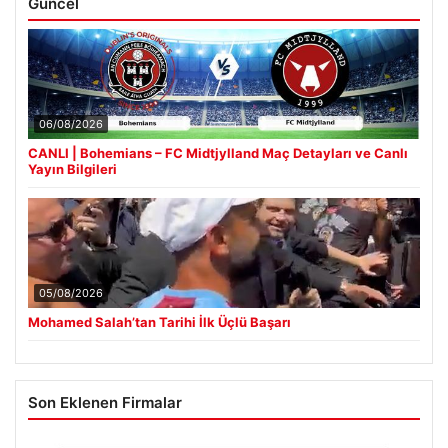
Güncel
06/08/2026
CANLI | Bohemians – FC Midtjylland Maç Detayları ve Canlı
Yayın Bilgileri
05/08/2026
Mohamed Salah’tan Tarihi İlk Üçlü Başarı
Son Eklenen Firmalar