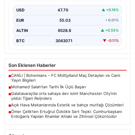
Filipinlerli yıldız futbolcu Mohamed Salah, kariyerinde
önemli bir dönüm noktasına imza attı. Takımının
USD
47.70
▲ +0.16%
hücum…
EUR
55.03
• 0.01%
ALTIN
6528.6
▲ +0.55%
BTC
3063071
▼ -0.11%
Son Eklenen Haberler
CANLI | Bohemians – FC Midtjylland Maç Detayları ve Canlı
■
Yayın Bilgileri
Mohamed Salah’tan Tarihi İlk Üçlü Başarı
■
Galatasaray’da orta sahaya dev isim! Manchester City’nin
■
yıldızı Tijjani Reijnders
Açık Hava Mekanlarında Estetik ve bahçe mutfağı Çözümleri
■
Ömer Çelik’ten Ertuğrul Özkök’e Sert Tepki: Cumhurbaşkanı
■
Erdoğan’a Yapılan İthamlar Ahlaki ve Zihinsel Çöküntüdür