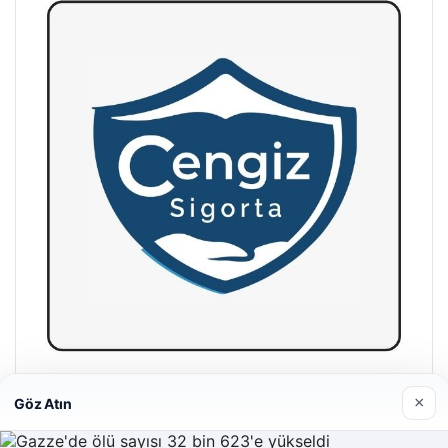
Hastaş Beton
×
Göz Atın
26/05/2026