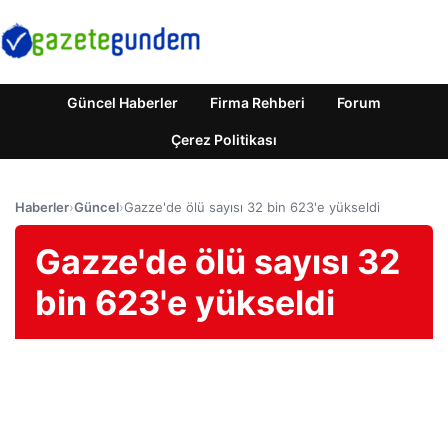
Güncel Haberler
Firma Rehberi
Forum
Çerez Politikası
Haberler
›
Güncel
›
Gazze'de ölü sayısı 32 bin 623'e yükseldi
Gazze'de ölü sayısı 32
bin 623'e yükseldi