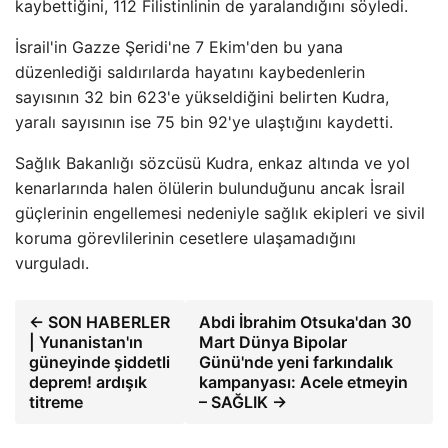
kaybettiğini, 112 Filistinlinin de yaralandığını söyledi.
İsrail'in Gazze Şeridi'ne 7 Ekim'den bu yana
düzenlediği saldırılarda hayatını kaybedenlerin
sayısının 32 bin 623'e yükseldiğini belirten Kudra,
yaralı sayısının ise 75 bin 92'ye ulaştığını kaydetti.
Sağlık Bakanlığı sözcüsü Kudra, enkaz altında ve yol
kenarlarında halen ölülerin bulunduğunu ancak İsrail
güçlerinin engellemesi nedeniyle sağlık ekipleri ve sivil
koruma görevlilerinin cesetlere ulaşamadığını
vurguladı.
← SON HABERLER
Abdi İbrahim Otsuka'dan 30
| Yunanistan'ın
Mart Dünya Bipolar
güneyinde şiddetli
Günü'nde yeni farkındalık
deprem! ardışık
kampanyası: Acele etmeyin
titreme
– SAĞLIK →