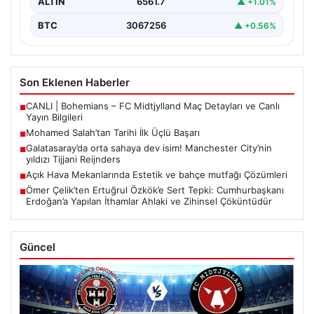
ALTIN
6561.7
▲ +1.01%
BTC
3067256
▲ +0.56%
Son Eklenen Haberler
CANLI | Bohemians – FC Midtjylland Maç Detayları ve Canlı
■
Yayın Bilgileri
Mohamed Salah’tan Tarihi İlk Üçlü Başarı
■
Galatasaray’da orta sahaya dev isim! Manchester City’nin
■
yıldızı Tijjani Reijnders
Açık Hava Mekanlarında Estetik ve bahçe mutfağı Çözümleri
■
Ömer Çelik’ten Ertuğrul Özkök’e Sert Tepki: Cumhurbaşkanı
■
Erdoğan’a Yapılan İthamlar Ahlaki ve Zihinsel Çöküntüdür
Güncel