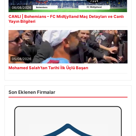
06/08/2026
CANLI | Bohemians – FC Midtjylland Maç Detayları ve Canlı
Yayın Bilgileri
05/08/2026
Mohamed Salah’tan Tarihi İlk Üçlü Başarı
Son Eklenen Firmalar