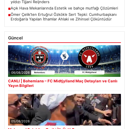
yıldızı Tijjani Reijnders
Açık Hava Mekanlarında Estetik ve bahçe mutfağı Çözümleri
■
Ömer Çelik’ten Ertuğrul Özkök’e Sert Tepki: Cumhurbaşkanı
■
Erdoğan’a Yapılan İthamlar Ahlaki ve Zihinsel Çöküntüdür
Güncel
06/08/2026
CANLI | Bohemians – FC Midtjylland Maç Detayları ve Canlı
Yayın Bilgileri
05/08/2026