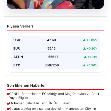
05.08.2026
Mohamed Salah’tan Tarihi İlk Üçlü
Piyasa Verileri
Başarı
Filipinlerli yıldız futbolcu Mohamed Salah, kariyerinde
önemli bir dönüm noktasına imza attı. Takımının
USD
47.60
▲ +0.05%
hücum…
EUR
55.15
▲ +0.20%
ALTIN
6561.7
▲ +1.01%
BTC
3067256
▲ +0.56%
Son Eklenen Haberler
CANLI | Bohemians – FC Midtjylland Maç Detayları ve Canlı
■
Yayın Bilgileri
Mohamed Salah’tan Tarihi İlk Üçlü Başarı
■
Galatasaray’da orta sahaya dev isim! Manchester City’nin
■