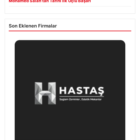
Mohamed Salah’tan Tarihi İlk Üçlü Başarı
Son Eklenen Firmalar