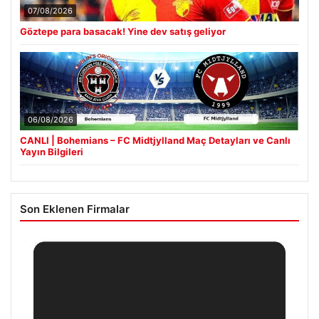
07/08/2026
Göztepe para basacak! Yine dev satış geliyor
06/08/2026
CANLI | Bohemians – FC Midtjylland Maç Detayları ve Canlı
Yayın Bilgileri
Son Eklenen Firmalar