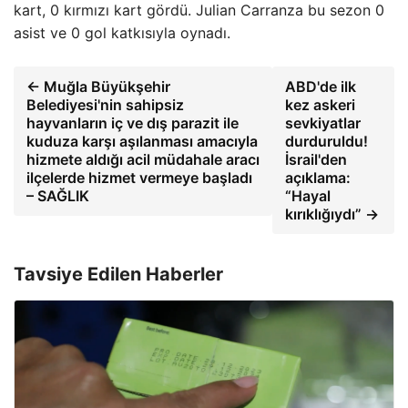
kart, 0 kırmızı kart gördü. Julian Carranza bu sezon 0
asist ve 0 gol katkısıyla oynadı.
← Muğla Büyükşehir
ABD'de ilk
Belediyesi'nin sahipsiz
kez askeri
hayvanların iç ve dış parazit ile
sevkiyatlar
kuduza karşı aşılanması amacıyla
durduruldu!
hizmete aldığı acil müdahale aracı
İsrail'den
ilçelerde hizmet vermeye başladı
açıklama:
– SAĞLIK
“Hayal
kırıklığıydı” →
Tavsiye Edilen Haberler