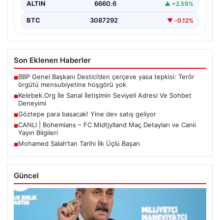
ALTIN
6660.6
▲ +2.59%
BTC
3087292
▼ -0.12%
Son Eklenen Haberler
BBP Genel Başkanı Destici’den çerçeve yasa tepkisi: Terör
■
örgütü mensubiyetine hoşgörü yok
Kelebek.Org İle Sanal İletişimin Seviyeli Adresi Ve Sohbet
■
Deneyimi
Göztepe para basacak! Yine dev satış geliyor
■
CANLI | Bohemians – FC Midtjylland Maç Detayları ve Canlı
■
Yayın Bilgileri
Mohamed Salah’tan Tarihi İlk Üçlü Başarı
■
Güncel