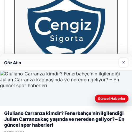
×
Göz Atın
Hastaş Beton
Güncel Haberler
26/05/2026
Web sitemizi nasıl kullandığınızı daha iyi anlayabilmek,
Giuliano Carranza kimdir? Fenerbahçe'nin ilgilendiği
deneyiminizi kişiselleştirmek ve geliştirmek amacıyla çerezler
Julian Carranza kaç yaşında ve nereden geliyor? – En
kullanıyoruz.
Çerez Politikamız
güncel spor haberleri
Reddet
Kabul Et