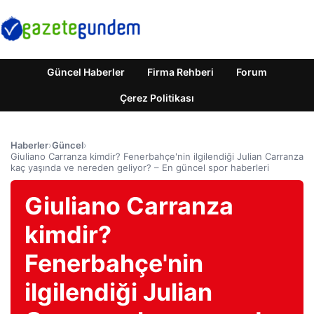
Güncel Haberler
Firma Rehberi
Forum
Çerez Politikası
Haberler
›
Güncel
›
Giuliano Carranza kimdir? Fenerbahçe'nin ilgilendiği Julian Carranza
kaç yaşında ve nereden geliyor? – En güncel spor haberleri
Giuliano Carranza
kimdir?
Fenerbahçe'nin
ilgilendiği Julian