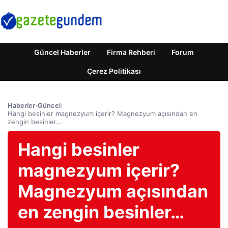
Güncel Haberler
Firma Rehberi
Forum
Çerez Politikası
Haberler
›
Güncel
›
Hangi besinler magnezyum içerir? Magnezyum açısından en
zengin besinler…
Hangi besinler
magnezyum içerir?
Magnezyum açısından
en zengin besinler…