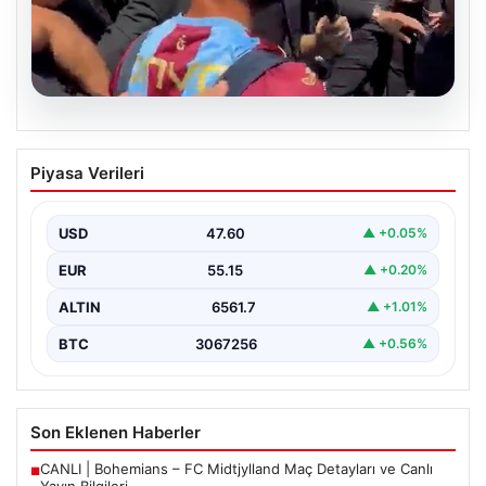
05.08.2026
Mohamed Salah’tan Tarihi İlk Üçlü
Piyasa Verileri
Başarı
Filipinlerli yıldız futbolcu Mohamed Salah, kariyerinde
önemli bir dönüm noktasına imza attı. Takımının
USD
47.60
▲ +0.05%
hücum…
EUR
55.15
▲ +0.20%
ALTIN
6561.7
▲ +1.01%
BTC
3067256
▲ +0.56%
Son Eklenen Haberler
CANLI | Bohemians – FC Midtjylland Maç Detayları ve Canlı
■
Yayın Bilgileri