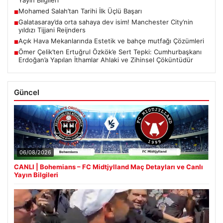
Mohamed Salah’tan Tarihi İlk Üçlü Başarı
■
Galatasaray’da orta sahaya dev isim! Manchester City’nin
■
yıldızı Tijjani Reijnders
Açık Hava Mekanlarında Estetik ve bahçe mutfağı Çözümleri
■
Ömer Çelik’ten Ertuğrul Özkök’e Sert Tepki: Cumhurbaşkanı
■
Erdoğan’a Yapılan İthamlar Ahlaki ve Zihinsel Çöküntüdür
Güncel
06/08/2026
CANLI | Bohemians – FC Midtjylland Maç Detayları ve Canlı
Yayın Bilgileri