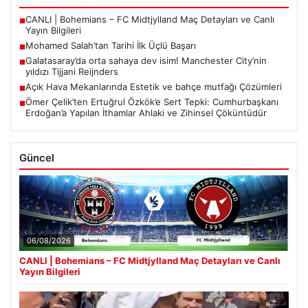
CANLI | Bohemians – FC Midtjylland Maç Detayları ve Canlı
■
Yayın Bilgileri
Mohamed Salah’tan Tarihi İlk Üçlü Başarı
■
Galatasaray’da orta sahaya dev isim! Manchester City’nin
■
yıldızı Tijjani Reijnders
Açık Hava Mekanlarında Estetik ve bahçe mutfağı Çözümleri
■
Ömer Çelik’ten Ertuğrul Özkök’e Sert Tepki: Cumhurbaşkanı
■
Erdoğan’a Yapılan İthamlar Ahlaki ve Zihinsel Çöküntüdür
Güncel
06/08/2026
CANLI | Bohemians – FC Midtjylland Maç Detayları ve Canlı
Yayın Bilgileri