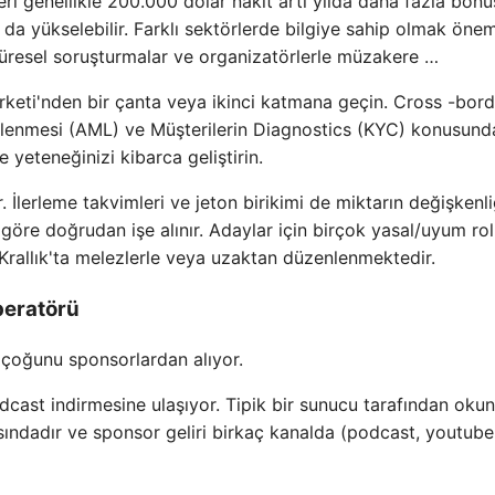
eri genellikle 200.000 dolar nakit artı yılda daha fazla bonu
da yükselebilir. Farklı sektörlerde bilgiye sahip olmak öneml
küresel soruşturmalar ve organizatörlerle müzakere …
eti'nden bir çanta veya ikinci katmana geçin. Cross -bord
nlenmesi (AML) ve Müşterilerin Diagnostics (KYC) konusund
 yeteneğinizi kibarca geliştirin.
. İlerleme takvimleri ve jeton birikimi de miktarın değişkenli
 göre doğrudan işe alınır. Adaylar için birçok yasal/uyum ro
 Krallık'ta melezlerle veya uzaktan düzenlenmektedir.
peratörü
n çoğunu sponsorlardan alıyor.
dcast indirmesine ulaşıyor. Tipik bir sunucu tarafından oku
ındadır ve sponsor geliri birkaç kanalda (podcast, youtube