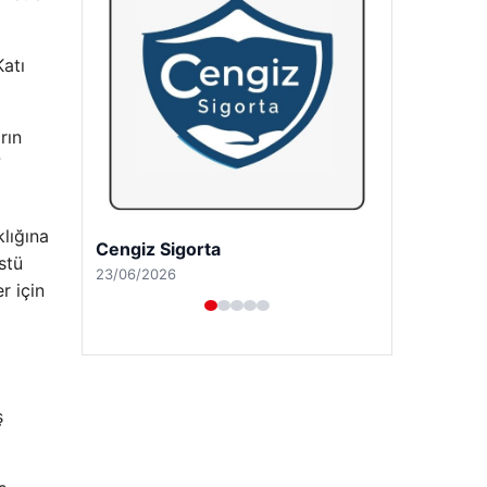
Katı
rın
7
klığına
Hastaş Beton
stü
26/05/2026
r için
ş