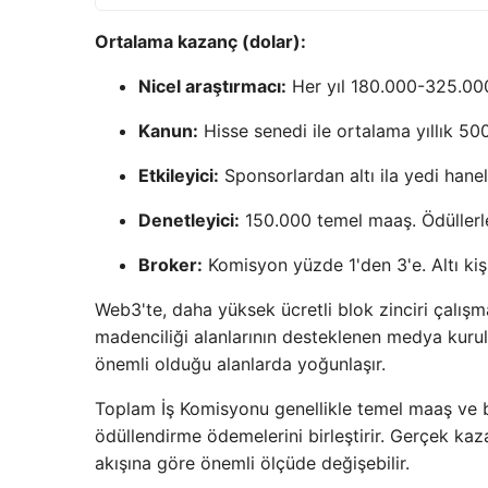
Ortalama kazanç (dolar):
Nicel araştırmacı:
Her yıl 180.000-325.00
Kanun:
Hisse senedi ile ortalama yıllık 500
Etkileyici:
Sponsorlardan altı ila yedi haneli
Denetleyici:
150.000 temel maaş. Ödüllerle 
Broker:
Komisyon yüzde 1'den 3'e. Altı k
Web3'te, daha yüksek ücretli blok zinciri çalışma
madenciliği alanlarının desteklenen medya kurulu
önemli olduğu alanlarda yoğunlaşır.
Toplam İş Komisyonu genellikle temel maaş ve b
ödüllendirme ödemelerini birleştirir. Gerçek kaza
akışına göre önemli ölçüde değişebilir.