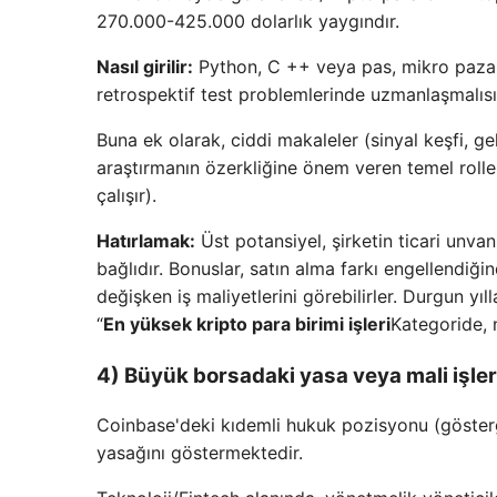
270.000-425.000 dolarlık yaygındır.
Nasıl girilir:
Python, C ++ veya pas, mikro pazar ya
retrospektif test problemlerinde uzmanlaşmalısı
Buna ek olarak, ciddi makaleler (sinyal keşfi, gel
araştırmanın özerkliğine önem veren temel roller
çalışır).
Hatırlamak:
Üst potansiyel, şirketin ticari unva
bağlıdır. Bonuslar, satın alma farkı engellendiğind
değişken iş maliyetlerini görebilirler. Durgun yıl
“
En yüksek kripto para birimi işleri
Kategoride, 
4) Büyük borsadaki yasa veya mali işl
Coinbase'deki kıdemli hukuk pozisyonu (gösterg
yasağını göstermektedir.