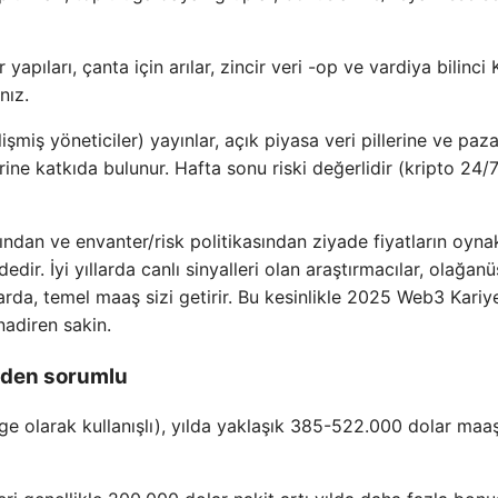
pıları, çanta için arılar, zincir veri -op ve vardiya bilinci 
nız.
işmiş yöneticiler) yayınlar, açık piyasa veri pillerine ve paza
ine katkıda bulunur. Hafta sonu riski değerlidir (kripto 24/
nından ve envanter/risk politikasından ziyade fiyatların oyna
edir. İyi yıllarda canlı sinyalleri olan araştırmacılar, olağanü
larda, temel maaş sizi getirir. Bu kesinlikle 2025 Web3 Kariye
nadiren sakin.
erden sorumlu
e olarak kullanışlı), yılda yaklaşık 385-522.000 dolar maa