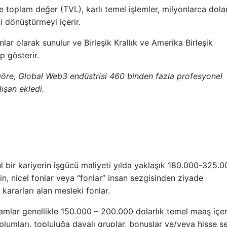
e toplam değer (TVL), karlı temel işlemler, milyonlarca dola
 dönüştürmeyi içerir.
lar olarak sunulur ve Birleşik Krallık ve Amerika Birleşik
p gösterir.
re, Global Web3 endüstrisi 460 binden fazla profesyonel
ışan ekledi.
ul bir kariyerin işgücü maliyeti yılda yaklaşık 180.000-325.
in, nicel fonlar veya “fonlar” insan sezgisinden ziyade
kararları alan mesleki fonlar.
klamlar genellikle 150.000 – 200.000 dolarlık temel maaş içeri
plumları, topluluğa dayalı gruplar, bonuslar ve/veya hisse se