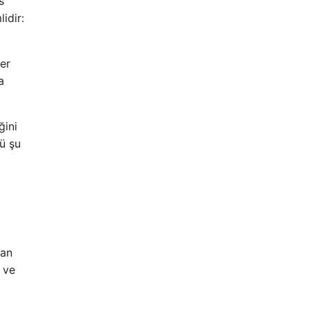
s
idir:
er
a
ğini
lü şu
nan
 ve