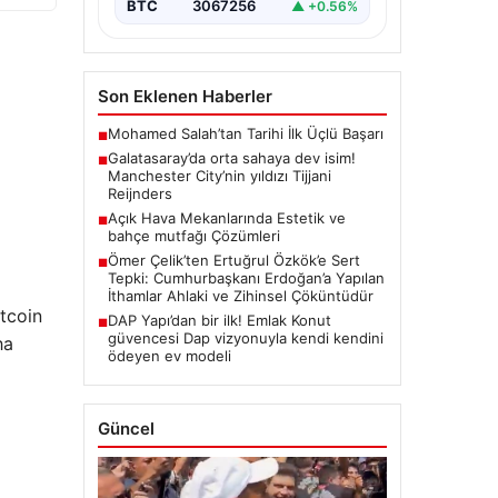
BTC
3067256
▲ +0.56%
Son Eklenen Haberler
Mohamed Salah’tan Tarihi İlk Üçlü Başarı
■
Galatasaray’da orta sahaya dev isim!
■
Manchester City’nin yıldızı Tijjani
Reijnders
Açık Hava Mekanlarında Estetik ve
■
bahçe mutfağı Çözümleri
Ömer Çelik’ten Ertuğrul Özkök’e Sert
■
Tepki: Cumhurbaşkanı Erdoğan’a Yapılan
İthamlar Ahlaki ve Zihinsel Çöküntüdür
itcoin
DAP Yapı’dan bir ilk! Emlak Konut
■
güvencesi Dap vizyonuyla kendi kendini
ha
ödeyen ev modeli
Güncel