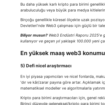
Bu daha yüksek karlı kripto para birimi genellikl
arabuluculuğu veya büyük para medya kitlelerini
Birçoğu genellikle küresel ölçekte uzak pozisyon
Devletleri'nde Web3 çalışması için güçlü bir tale
Biliyor musun?
Web3 Endüstri Raporu 2025'e gö
kullanıyor ve geçen yıl yaklaşık 100.000 yeni çal
En yüksek maaş web3 konumu
5) Defi nicel araştırmacı
En iyi piyasa yapımcıları ve nicel fonlarda, mak
'dır ve kâr/zarar payına göre artar. Açıklamak iç
matematiksel modeller ve algoritmalarla yatırım 
Kripto para birimi araştırmacıları için, genel re
Birinci düzeyde geleneksel/kripto para birimi to