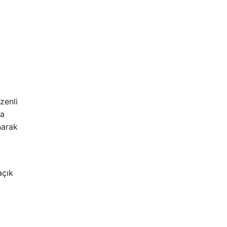
zenli
ra
narak
açık