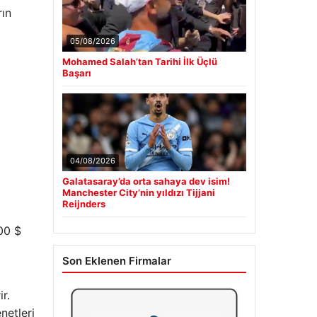
rın
05/08/2026
Mohamed Salah’tan Tarihi İlk Üçlü
Başarı
04/08/2026
Galatasaray’da orta sahaya dev isim!
Manchester City’nin yıldızı Tijjani
Reijnders
000 $
Son Eklenen Firmalar
r.
netleri