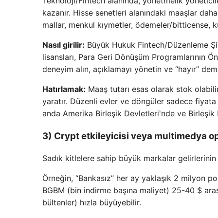
Teknoloji/Fintech alanında, yönetmelik yöneticil
kazanır. Hisse senetleri alanındaki maaşlar daha 
mallar, menkul kıymetler, ödemeler/bitticense, 
Nasıl girilir:
Büyük Hukuk Fintech/Düzenleme Şirk
lisansları, Para Geri Dönüşüm Programlarının Ö
deneyim alın, açıklamayı yönetin ve “hayır” deme
Hatırlamak:
Maaş tutarı esas olarak stok olabilir
yaratır. Düzenli evler ve döngüler sadece fiyata
anda Amerika Birleşik Devletleri'nde ve Birleşik
3) Crypt etkileyicisi veya multimedya o
Sadık kitlelere sahip büyük markalar gelirlerini
Örneğin, “Bankasız” her ay yaklaşık 2 milyon po
BGBM (bin indirme başına maliyet) 25-40 $ aras
bültenler) hızla büyüyebilir.