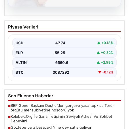
08.08.2026
Kelebek.Org İle Sanal İletişimin Seviyeli
Piyasa Verileri
Adresi Ve Sohbet Deneyimi
Sanal ortamında insanların seviyeli bir şekilde irtibat
oluşturması büyük bir hassasiyet ifade etmektedir.
USD
47.74
▲ +0.18%
Halen…
EUR
55.25
▲ +0.32%
ALTIN
6660.6
▲ +2.59%
BTC
3087292
▼ -0.12%
Son Eklenen Haberler
BBP Genel Başkanı Destici’den çerçeve yasa tepkisi: Terör
■
örgütü mensubiyetine hoşgörü yok
Kelebek.Org İle Sanal İletişimin Seviyeli Adresi Ve Sohbet
■
Deneyimi
Göztepe para basacak! Yine dev satış geliyor
■