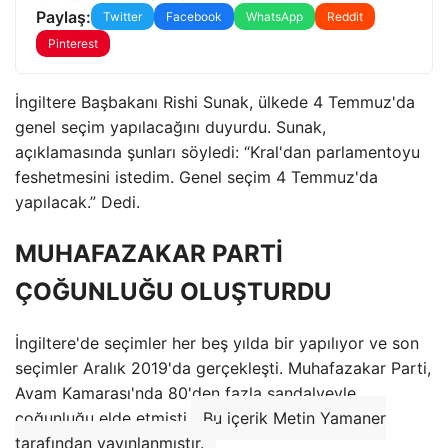
Paylaş:
Twitter
Facebook
WhatsApp
Reddit
Pinterest
İngiltere Başbakanı Rishi Sunak, ülkede 4 Temmuz'da
genel seçim yapılacağını duyurdu. Sunak,
açıklamasında şunları söyledi: “Kral'dan parlamentoyu
feshetmesini istedim. Genel seçim 4 Temmuz'da
yapılacak.” Dedi.
MUHAFAZAKAR PARTİ
ÇOĞUNLUĞU OLUŞTURDU
İngiltere'de seçimler her beş yılda bir yapılıyor ve son
seçimler Aralık 2019'da gerçekleşti. Muhafazakar Parti,
Avam Kamarası'nda 80'den fazla sandalyeyle
çoğunluğu elde etmişti.
Bu içerik Metin Yamaner
tarafından yayınlanmıştır.