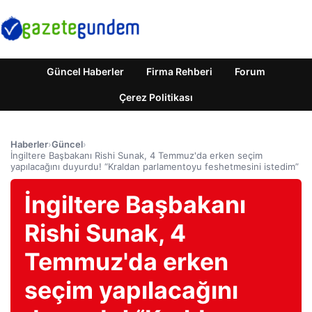
Güncel Haberler
Firma Rehberi
Forum
Çerez Politikası
Haberler
›
Güncel
›
İngiltere Başbakanı Rishi Sunak, 4 Temmuz'da erken seçim
yapılacağını duyurdu! “Kraldan parlamentoyu feshetmesini istedim”
İngiltere Başbakanı
Rishi Sunak, 4
Temmuz'da erken
seçim yapılacağını