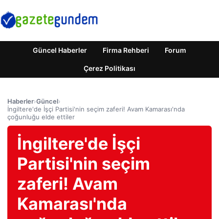
Güncel Haberler
Firma Rehberi
Forum
Çerez Politikası
Haberler
›
Güncel
›
İngiltere'de İşçi Partisi'nin seçim zaferi! Avam Kamarası'nda
çoğunluğu elde ettiler
İngiltere'de İşçi
Partisi'nin seçim
zaferi! Avam
Kamarası'nda