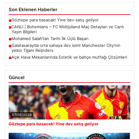
Son Eklenen Haberler
Göztepe para basacak! Yine dev satış geliyor
■
CANLI | Bohemians – FC Midtjylland Maç Detayları ve Canlı
■
Yayın Bilgileri
Mohamed Salah’tan Tarihi İlk Üçlü Başarı
■
Galatasaray’da orta sahaya dev isim! Manchester City’nin
■
yıldızı Tijjani Reijnders
Açık Hava Mekanlarında Estetik ve bahçe mutfağı Çözümleri
■
Güncel
07/08/2026
Göztepe para basacak! Yine dev satış geliyor