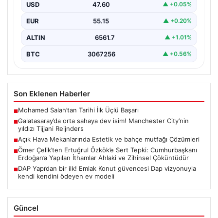
USD
47.60
▲ +0.05%
EUR
55.15
▲ +0.20%
ALTIN
6561.7
▲ +1.01%
BTC
3067256
▲ +0.56%
Son Eklenen Haberler
Mohamed Salah’tan Tarihi İlk Üçlü Başarı
■
Galatasaray’da orta sahaya dev isim! Manchester City’nin
■
yıldızı Tijjani Reijnders
Açık Hava Mekanlarında Estetik ve bahçe mutfağı Çözümleri
■
Ömer Çelik’ten Ertuğrul Özkök’e Sert Tepki: Cumhurbaşkanı
■
Erdoğan’a Yapılan İthamlar Ahlaki ve Zihinsel Çöküntüdür
DAP Yapı’dan bir ilk! Emlak Konut güvencesi Dap vizyonuyla
■
kendi kendini ödeyen ev modeli
Güncel