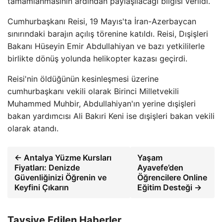
tamamlanmasının ardından paylaşılacağı bilgisi verildi.
Cumhurbaşkanı Reisi, 19 Mayıs'ta İran-Azerbaycan
sınırındaki barajın açılış törenine katıldı. Reisi, Dışişleri
Bakanı Hüseyin Emir Abdullahiyan ve bazı yetkililerle
birlikte dönüş yolunda helikopter kazası geçirdi.
Reisi'nin öldüğünün kesinleşmesi üzerine
cumhurbaşkanı vekili olarak Birinci Milletvekili
Muhammed Muhbir, Abdullahiyan'ın yerine dışişleri
bakan yardımcısı Ali Bakıri Keni ise dışişleri bakan vekili
olarak atandı.
← Antalya Yüzme Kursları
Yaşam
Fiyatları: Denizde
Ayavefe’den
Güvenliğinizi Öğrenin ve
Öğrencilere Online
Keyfini Çıkarın
Eğitim Desteği →
Tavsiye Edilen Haberler