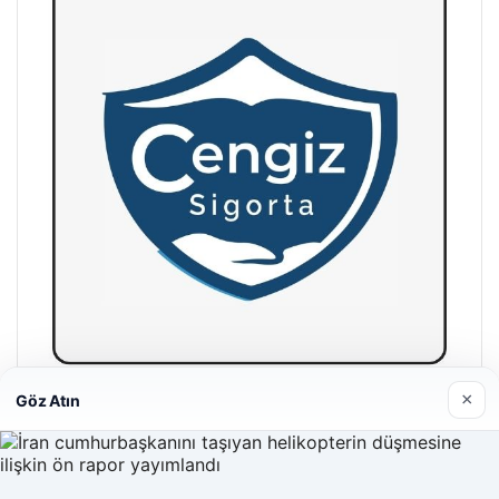
×
Göz Atın
Hastaş Beton
26/05/2026