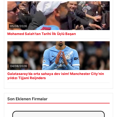
05/08/2026
Mohamed Salah’tan Tarihi İlk Üçlü Başarı
04/08/2026
Galatasaray’da orta sahaya dev isim! Manchester City’nin
yıldızı Tijjani Reijnders
Son Eklenen Firmalar