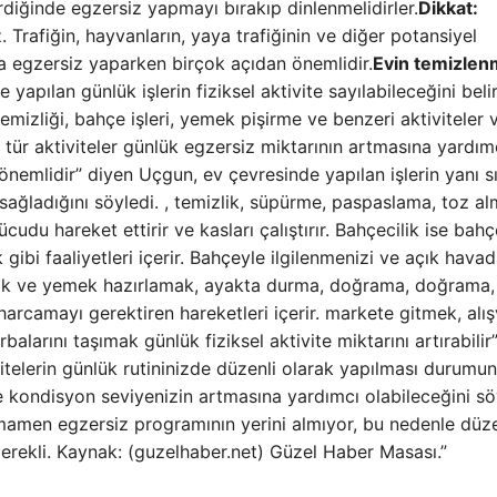
erdiğinde egzersiz yapmayı bırakıp dinlenmelidirler.
Dikkat:
z. Trafiğin, hayvanların, yaya trafiğinin ve diğer potansiyel
da egzersiz yaparken birçok açıdan önemlidir.
Evin temizlen
 yapılan günlük işlerin fiziksel aktivite sayılabileceğini beli
emizliği, bahçe işleri, yemek pişirme ve benzeri aktiviteler
Bu tür aktiviteler günlük egzersiz miktarının artmasına yardım
 önemlidir” diyen Uçgun, ev çevresinde yapılan işlerin yanı s
sağladığını söyledi. , temizlik, süpürme, paspaslama, toz a
cudu hareket ettirir ve kasları çalıştırır. Bahçecilik ise bahç
ibi faaliyetleri içerir. Bahçeyle ilgilenmenizi ve açık hava
mak ve yemek hazırlamak, ayakta durma, doğrama, doğrama,
harcamayı gerektiren hareketleri içerir. markete gitmek, alış
balarını taşımak günlük fiziksel aktivite miktarını artırabilir
vitelerin günlük rutininizde düzenli olarak yapılması durumu
e kondisyon seviyenizin artmasına yardımcı olabileceğini sö
amen egzersiz programının yerini almıyor, bu nedenle düze
gerekli. Kaynak: (guzelhaber.net) Güzel Haber Masası.”