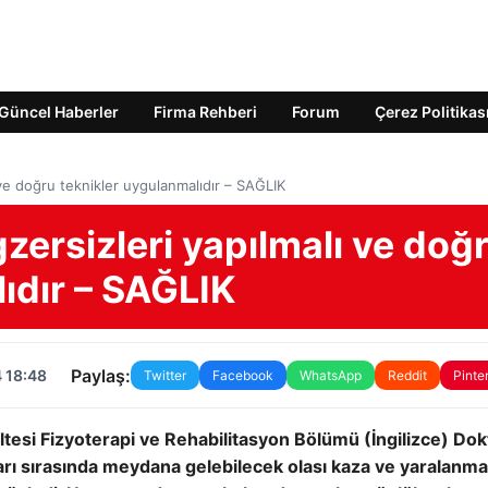
Güncel Haberler
Firma Rehberi
Forum
Çerez Politikas
ve doğru teknikler uygulanmalıdır – SAĞLIK
ersizleri yapılmalı ve doğ
ıdır – SAĞLIK
Paylaş:
 18:48
Twitter
Facebook
WhatsApp
Reddit
Pinte
kültesi Fizyoterapi ve Rehabilitasyon Bölümü (İngilizce) Dok
ı sırasında meydana gelebilecek olası kaza ve yaralanma