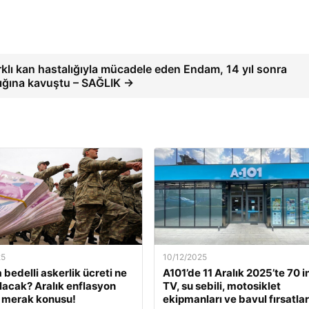
rklı kan hastalığıyla mücadele eden Endam, 14 yıl sonra
ığına kavuştu – SAĞLIK →
25
10/12/2025
 bedelli askerlik ücreti ne
A101’de 11 Aralık 2025’te 70 i
lacak? Aralık enflasyon
TV, su sebili, motosiklet
 merak konusu!
ekipmanları ve bavul fırsatlar