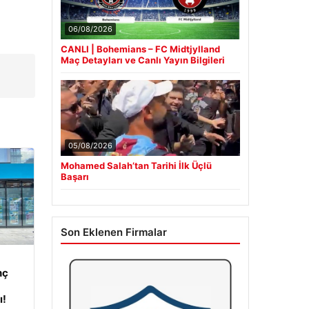
06/08/2026
CANLI | Bohemians – FC Midtjylland
Maç Detayları ve Canlı Yayın Bilgileri
05/08/2026
Mohamed Salah’tan Tarihi İlk Üçlü
Başarı
Son Eklenen Firmalar
nç
ı!