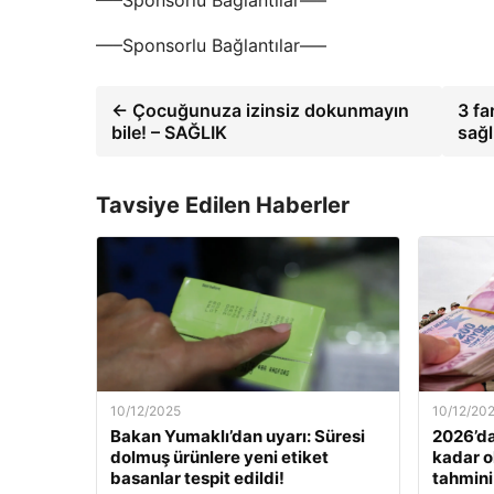
—–Sponsorlu Bağlantılar—–
—–Sponsorlu Bağlantılar—–
← Çocuğunuza izinsiz dokunmayın
3 fa
bile! – SAĞLIK
sağl
Tavsiye Edilen Haberler
10/12/2025
10/12/20
Bakan Yumaklı’dan uyarı: Süresi
2026’da
dolmuş ürünlere yeni etiket
kadar o
basanlar tespit edildi!
tahmini