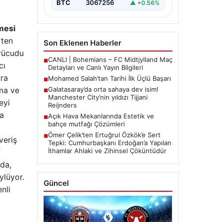
BTC
3067256
▲ +0.56%
mesi
rten
Son Eklenen Haberler
 vücudu
CANLI | Bohemians – FC Midtjylland Maç
■
cı
Detayları ve Canlı Yayın Bilgileri
ıra
Mohamed Salah’tan Tarihi İlk Üçlü Başarı
■
lma ve
Galatasaray’da orta sahaya dev isim!
■
Manchester City’nin yıldızı Tijjani
eyi
Reijnders
da
Açık Hava Mekanlarında Estetik ve
■
bahçe mutfağı Çözümleri
Ömer Çelik’ten Ertuğrul Özkök’e Sert
■
veriş
Tepki: Cumhurbaşkanı Erdoğan’a Yapılan
İthamlar Ahlaki ve Zihinsel Çöküntüdür
”
nda,
ylüyor.
Güncel
nli