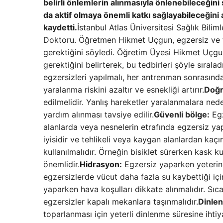
belirli önlemlerin alınmasıyla önlenebileceğin
da aktif olmaya önemli katkı sağlayabileceğini
kaydetti.
İstanbul Atlas Üniversitesi Sağlık Bilim
Doktoru. Öğretmen Hikmet Uçgun, egzersiz ve fiz
gerektiğini söyledi. Öğretim Üyesi Hikmet Uçgun
gerektiğini belirterek, bu tedbirleri şöyle sıraladı
egzersizleri yapılmalı, her antrenman sonrasında
yaralanma riskini azaltır ve esnekliği artırır.
Doğr
edilmelidir. Yanlış hareketler yaralanmalara ne
yardım alınması tavsiye edilir.
Güvenli bölge:
Egz
alanlarda veya nesnelerin etrafında egzersiz y
iyisidir ve tehlikeli veya kaygan alanlardan kaçın
kullanılmalıdır. Örneğin bisiklet sürerken kask
önemlidir.
Hidrasyon:
Egzersiz yaparken yeterinc
egzersizlerde vücut daha fazla su kaybettiği için
yaparken hava koşulları dikkate alınmalıdır. Sı
egzersizler kapalı mekanlara taşınmalıdır.
Dinle
toparlanması için yeterli dinlenme süresine ihtiya