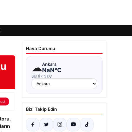
ı
Hava Durumu
ru
☁
Ankara
NaN°C
ŞEHIR SEÇ
rest
Bizi Takip Edin
toru.
ların