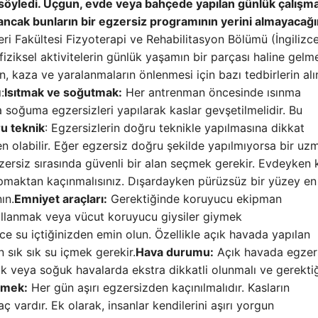
i söyledi. Uçgun, evde veya bahçede yapılan günlük çalışma
 ancak bunların bir egzersiz programının yerini almayacağı
leri Fakültesi Fizyoterapi ve Rehabilitasyon Bölümü (İngilizc
iksel aktivitelerin günlük yaşamın bir parçası haline gelm
, kaza ve yaralanmaların önlenmesi için bazı tedbirlerin al
:
Isıtmak ve soğutmak:
Her antrenman öncesinde ısınma
 soğuma egzersizleri yapılarak kaslar gevşetilmelidir. Bu
u teknik
: Egzersizlerin doğru teknikle yapılmasına dikkat
den olabilir. Eğer egzersiz doğru şekilde yapılmıyorsa bir u
ersiz sırasında güvenli bir alan seçmek gerekir. Evdeyken 
apmaktan kaçınmalısınız. Dışardayken pürüzsüz bir yüzey en
ın.
Emniyet araçları:
Gerektiğinde koruyucu ekipman
 kullanmak veya vücut koruyucu giysiler giymek
e su içtiğinizden emin olun. Özellikle açık havada yapılan
 sık sık su içmek gerekir.
Hava durumu:
Açık havada egzer
cak veya soğuk havalarda ekstra dikkatli olunmalı ve gerekti
nmek:
Her gün aşırı egzersizden kaçınılmalıdır. Kasların
ç vardır. Ek olarak, insanlar kendilerini aşırı yorgun