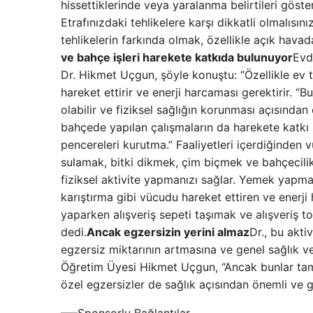
hissettiklerinde veya yaralanma belirtileri göst
Etrafınızdaki tehlikelere karşı dikkatli olmalısını
tehlikelerin farkında olmak, özellikle açık hava
ve bahçe işleri harekete katkıda bulunuyor
Evde
Dr. Hikmet Uçgun, şöyle konuştu: “Özellikle ev t
hareket ettirir ve enerji harcaması gerektirir. “
olabilir ve fiziksel sağlığın korunması açısından
bahçede yapılan çalışmaların da harekete katkı 
pencereleri kurutma.” Faaliyetleri içerdiğinden vü
sulamak, bitki dikmek, çim biçmek ve bahçecilik g
fiziksel aktivite yapmanızı sağlar. Yemek yap
karıştırma gibi vücudu hareket ettiren ve enerji 
yaparken alışveriş sepeti taşımak ve alışveriş tor
dedi.
Ancak egzersizin yerini almaz
Dr., bu akti
egzersiz miktarının artmasına ve genel sağlık v
Öğretim Üyesi Hikmet Uçgun, “Ancak bunlar tam
özel egzersizler de sağlık açısından önemli ve 