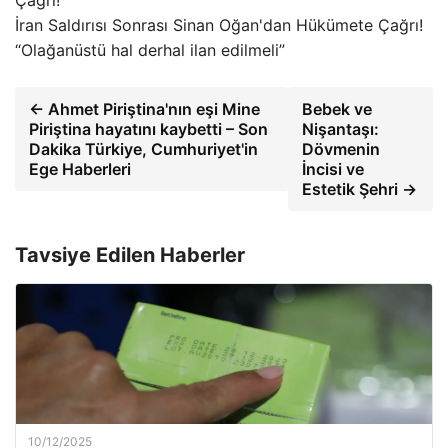
İran Saldırısı Sonrası Sinan Oğan'dan Hükümete Çağrı!
“Olağanüstü hal derhal ilan edilmeli”
← Ahmet Piriştina'nın eşi Mine
Bebek ve
Piriştina hayatını kaybetti – Son
Nişantaşı:
Dakika Türkiye, Cumhuriyet'in
Dövmenin
Ege Haberleri
İncisi ve
Estetik Şehri →
Tavsiye Edilen Haberler
10/12/2025