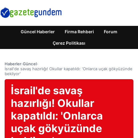
Güncel Haberler
Firma Rehberi
Forum
Çerez Politikası
Haberler
›
Güncel
›
İsrail'de savaş hazırlığı! Okullar kapatıldı: 'Onlarca uçak gökyüzünde
bekliyor'
İsrail'de savaş
hazırlığı! Okullar
kapatıldı: 'Onlarca
uçak gökyüzünde