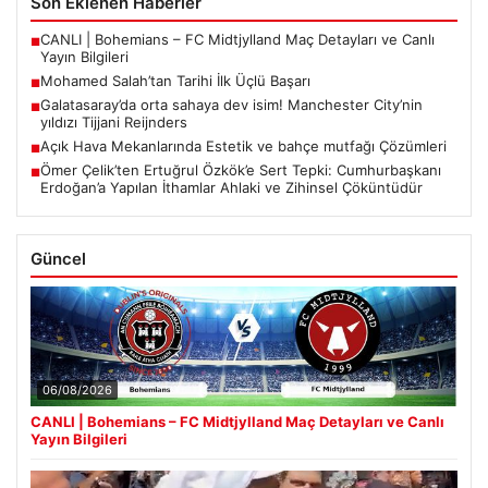
Son Eklenen Haberler
CANLI | Bohemians – FC Midtjylland Maç Detayları ve Canlı
■
Yayın Bilgileri
Mohamed Salah’tan Tarihi İlk Üçlü Başarı
■
Galatasaray’da orta sahaya dev isim! Manchester City’nin
■
yıldızı Tijjani Reijnders
Açık Hava Mekanlarında Estetik ve bahçe mutfağı Çözümleri
■
Ömer Çelik’ten Ertuğrul Özkök’e Sert Tepki: Cumhurbaşkanı
■
Erdoğan’a Yapılan İthamlar Ahlaki ve Zihinsel Çöküntüdür
Güncel
06/08/2026
CANLI | Bohemians – FC Midtjylland Maç Detayları ve Canlı
Yayın Bilgileri