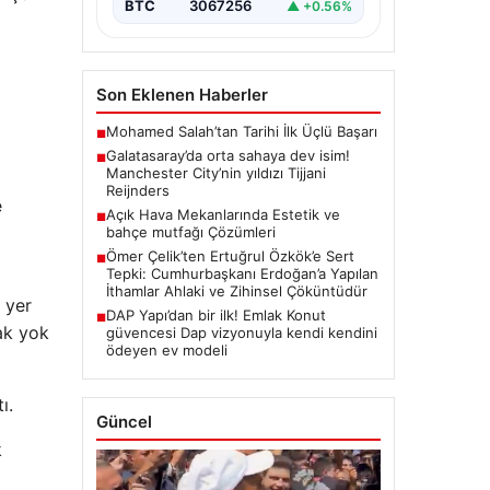
BTC
3067256
▲ +0.56%
Son Eklenen Haberler
Mohamed Salah’tan Tarihi İlk Üçlü Başarı
■
Galatasaray’da orta sahaya dev isim!
■
Manchester City’nin yıldızı Tijjani
Reijnders
e
Açık Hava Mekanlarında Estetik ve
■
bahçe mutfağı Çözümleri
Ömer Çelik’ten Ertuğrul Özkök’e Sert
■
Tepki: Cumhurbaşkanı Erdoğan’a Yapılan
İthamlar Ahlaki ve Zihinsel Çöküntüdür
 yer
DAP Yapı’dan bir ilk! Emlak Konut
■
rak yok
güvencesi Dap vizyonuyla kendi kendini
ödeyen ev modeli
ı.
Güncel
k