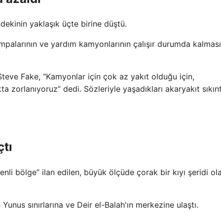
dekinin yaklaşık üçte birine düştü.
pompalarının ve yardım kamyonlarının çalışır durumda kalması
eve Fake, “Kamyonlar için çok az yakıt olduğu için,
ta zorlanıyoruz” dedi. Sözleriyle yaşadıkları akaryakıt sıkınt
çtı
enli bölge” ilan edilen, büyük ölçüde çorak bir kıyı şeridi ol
unus sınırlarına ve Deir el-Balah'ın merkezine ulaştı.