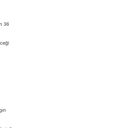
ın 36
eceği
gın