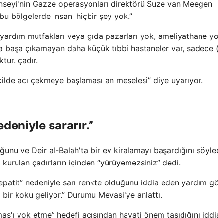
nseyi'nin Gazze operasyonları direktörü Suze van Meegen
bu bölgelerde insani hiçbir şey yok.”
yardım mutfakları veya gıda pazarları yok, ameliyathane yo
la başa çıkamayan daha küçük tıbbi hastaneler var, sadece 
tur. çadır.
ekilde acı çekmeye başlaması an meselesi” diye uyarıyor.
edeniyle sararır.”
ğunu ve Deir al-Balah'ta bir ev kiralamayı başardığını söyled
 kurulan çadırların içinden “yürüyemezsiniz” dedi.
epatit” nedeniyle sarı renkte olduğunu iddia eden yardım gör
 bir koku geliyor.” Durumu Mevasi'ye anlattı.
amas'ı yok etme” hedefi açısından hayati önem taşıdığını iddi