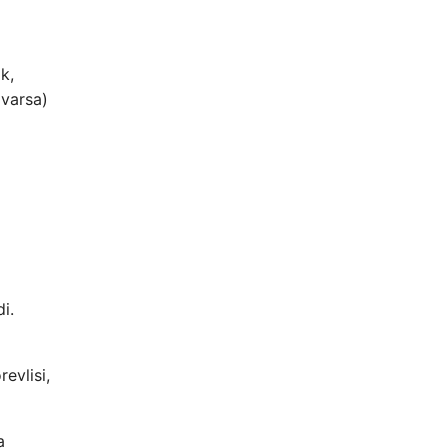
k,
(varsa)
i.
evlisi,
a