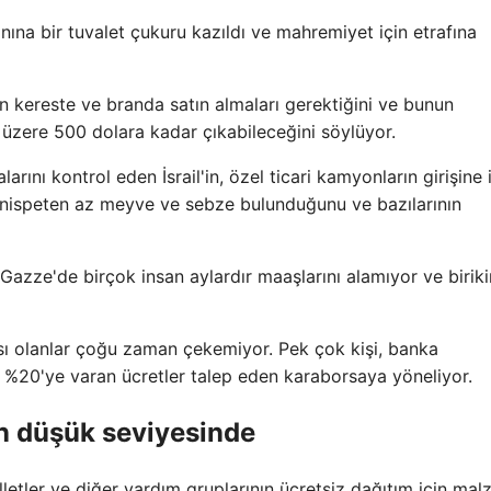
ına bir tuvalet çukuru kazıldı ve mahremiyet için etrafına
in kereste ve branda satın almaları gerektiğini ve bunun
 üzere 500 dolara kadar çıkabileceğini söylüyor.
arını kontrol eden İsrail'in, özel ticari kamyonların girişine 
rda nispeten az meyve ve sebze bulunduğunu ve bazılarının
 Gazze'de birçok insan aylardır maaşlarını alamıyor ve biriki
ı olanlar çoğu zaman çekemiyor. Pek çok kişi, banka
k %20'ye varan ücretler talep eden karaborsaya yöneliyor.
en düşük seviyesinde
illetler ve diğer yardım gruplarının ücretsiz dağıtım için ma