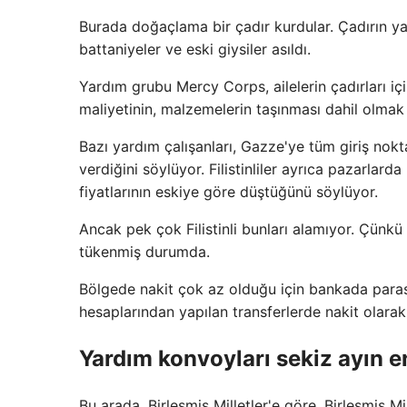
Burada doğaçlama bir çadır kurdular. Çadırın yan
battaniyeler ve eski giysiler asıldı.
Yardım grubu Mercy Corps, ailelerin çadırları iç
maliyetinin, malzemelerin taşınması dahil olmak
Bazı yardım çalışanları, Gazze'ye tüm giriş noktal
verdiğini söylüyor. Filistinliler ayrıca pazarla
fiyatlarının eskiye göre düştüğünü söylüyor.
Ancak pek çok Filistinli bunları alamıyor. Çünkü
tükenmiş durumda.
Bölgede nakit çok az olduğu için bankada paras
hesaplarından yapılan transferlerde nakit olara
Yardım konvoyları sekiz ayın 
Bu arada, Birleşmiş Milletler'e göre, Birleşmiş M