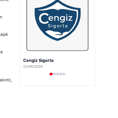
on
laşık
şa
Hastaş Beton
26/05/2026
alom),