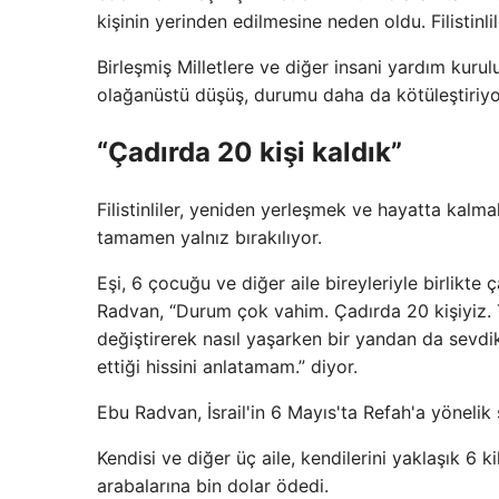
kişinin yerinden edilmesine neden oldu. Filistinli
Birleşmiş Milletlere ve diğer insani yardım kuru
olağanüstü düşüş, durumu daha da kötüleştiriyo
“Çadırda 20 kişi kaldık”
Filistinliler, yeniden yerleşmek ve hayatta kal
tamamen yalnız bırakılıyor.
Eşi, 6 çocuğu ve diğer aile bireyleriyle birl
Radvan, “Durum çok vahim. Çadırda 20 kişiyiz. T
değiştirerek nasıl yaşarken bir yandan da sevdik
ettiği hissini anlatamam.” diyor.
Ebu Radvan, İsrail'in 6 Mayıs'ta Refah'a yönelik 
Kendisi ve diğer üç aile, kendilerini yaklaşık 6
arabalarına bin dolar ödedi.