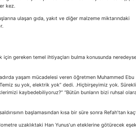
ler kez.
luşlarına ulaşan gıda, yakıt ve diğer malzeme miktarındaki
r.
mak için gereken temel ihtiyaçları bulma konusunda neredeys
ikte çadırda yaşam mücadelesi veren öğretmen Muhammed Ebu
emiz su yok, elektrik yok” dedi. .Hiçbirşeyimiz yok. Sürekli
lerimizi kaybedebiliyoruz?” “Bütün bunların bizi ruhsal ola
saldırısının başlamasından kısa bir süre sonra Refah'tan kaçt
 kilometre uzaklıktaki Han Yunus'un eteklerine götürecek eşe