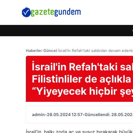
Haberler
›
Güncel
›
İsrail'in Refah'taki saldırıları devam eder
İsrail'in Refah'taki 
Filistinliler de açlık
“Yiyeyecek hiçbir şe
admin
•
28.05.2024 12:57
•
Güncellendi: 28.05.202
İsrail'in, halkı zorla aç ve susuz bırakarak büyü