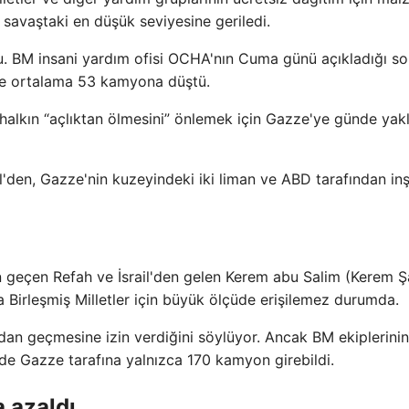
 savaştaki en düşük seviyesine geriledi.
. BM insani yardım ofisi OCHA'nın Cuma günü açıkladığı s
de ortalama 53 kamyona düştü.
halkın “açlıktan ölmesini” önlemek için Gazze'ye günde yak
l'den, Gazze'nin kuzeyindeki iki liman ve ABD tarafından in
en geçen Refah ve İsrail'den gelen Kerem abu Salim (Kerem Ş
a Birleşmiş Milletler için büyük ölçüde erişilemez durumda.
dan geçmesine izin verdiğini söylüyor. Ancak BM ekiplerinin
de Gazze tarafına yalnızca 170 kamyon girebildi.
a azaldı