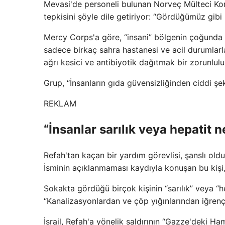
Mevasi'de personeli bulunan Norveç Mülteci Ko
tepkisini şöyle dile getiriyor: “Gördüğümüz gibi 
Mercy Corps'a göre, “insani” bölgenin çoğunda 
sadece birkaç sahra hastanesi ve acil durumlar
ağrı kesici ve antibiyotik dağıtmak bir zorunluluk
Grup, “İnsanların gıda güvensizliğinden ciddi ş
REKLAM
“İnsanlar sarılık veya hepatit n
Refah'tan kaçan bir yardım görevlisi, şanslı oldu
İsminin açıklanmaması kaydıyla konuşan bu kişi,
Sokakta gördüğü birçok kişinin “sarılık” veya “h
“Kanalizasyonlardan ve çöp yığınlarından iğrenç
İsrail, Refah'a yönelik saldırının “Gazze'deki H