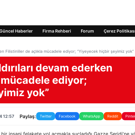
Güncel Haberler
Firma Rehberi
Forum
Çerez Politikas
ken Filistinliler de açlıkla mücadele ediyor; “Yiyeyecek hiçbir şeyimiz yok”
saldırıları devam ederken
la mücadele ediyor;
yimiz yok”
Paylaş:
4 12:57
Twitter
Facebook
WhatsApp
Reddit
Pinte
k bir insani felakete yol açmakla suçladığı Gazze Şeridi'ne y