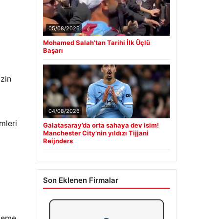
05/08/2026
Mohamed Salah’tan Tarihi İlk Üçlü
Başarı
izin
04/08/2026
mleri
Galatasaray’da orta sahaya dev isim!
Manchester City’nin yıldızı Tijjani
Reijnders
Son Eklenen Firmalar
lzeme