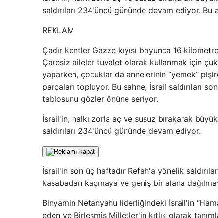
saldırıları 234'üncü gününde devam ediyor. Bu arad
REKLAM
Çadır kentler Gazze kıyısı boyunca 16 kilometred
Çaresiz aileler tuvalet olarak kullanmak için ç
yaparken, çocuklar da annelerinin “yemek” pişir
parçaları topluyor. Bu sahne, İsrail saldırıları 
tablosunu gözler önüne seriyor.
İsrail'in, halkı zorla aç ve susuz bırakarak büyü
saldırıları 234'üncü gününde devam ediyor.
İsrail'in son üç haftadır Refah'a yönelik saldırıl
kasabadan kaçmaya ve geniş bir alana dağılmay
Binyamin Netanyahu liderliğindeki İsrail'in “Ham
eden ve Birleşmiş Milletler'in kıtlık olarak tan