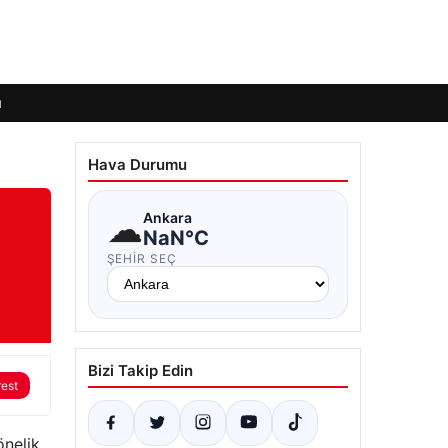
ı
Hava Durumu
☁
Ankara
NaN°C
ŞEHIR SEÇ
Bizi Takip Edin
rest
önelik