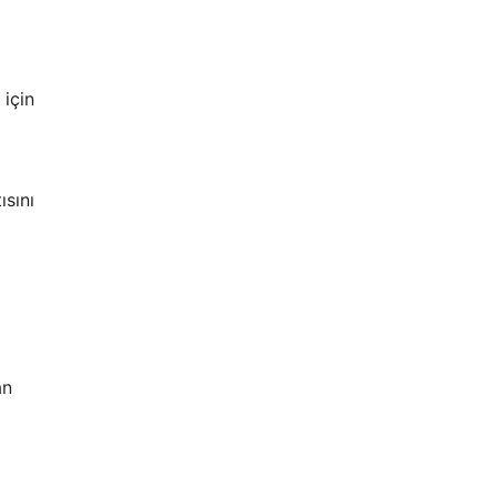
 için
ısını
an