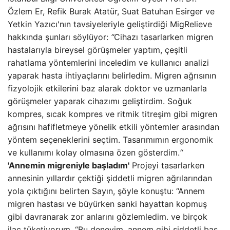
Özlem Er, Refik Burak Atatür, Suat Batuhan Esirger ve
Yetkin Yazıcı'nın tavsiyeleriyle geliştirdiği MigRelieve
hakkında şunları söylüyor:
“
Cihazı tasarlarken migren
hastalarıyla bireysel görüşmeler yaptım, çeşitli
rahatlama yöntemlerini inceledim ve kullanıcı analizi
yaparak hasta ihtiyaçlarını belirledim. Migren ağrısının
fizyolojik etkilerini baz alarak doktor ve uzmanlarla
görüşmeler yaparak cihazımı geliştirdim. Soğuk
kompres, sıcak kompres ve ritmik titreşim gibi migren
ağrısını hafifletmeye yönelik etkili yöntemler arasından
yöntem seçeneklerini seçtim. Tasarımımın ergonomik
ve kullanımı kolay olmasına özen gösterdim.
“
'Annemin migreniyle başladım'
Projeyi tasarlarken
annesinin yıllardır çektiği şiddetli migren ağrılarından
yola çıktığını belirten Sayın, şöyle konuştu: “Annem
migren hastası ve büyürken sanki hayattan kopmuş
gibi davranarak zor anlarını gözlemledim. ve birçok
ilaç tüketiyorum. “Bu deneyim, annem gibi şiddetli baş