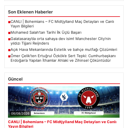
Son Eklenen Haberler
CANLI | Bohemians – FC Midtjylland Maç Detayları ve Canlı
■
Yayın Bilgileri
Mohamed Salah’tan Tarihi İlk Üçlü Başarı
■
Galatasaray’da orta sahaya dev isim! Manchester City’nin
■
yıldızı Tijjani Reijnders
Açık Hava Mekanlarında Estetik ve bahçe mutfağı Çözümleri
■
Ömer Çelik’ten Ertuğrul Özkök’e Sert Tepki: Cumhurbaşkanı
■
Erdoğan’a Yapılan İthamlar Ahlaki ve Zihinsel Çöküntüdür
Güncel
06/08/2026
CANLI | Bohemians – FC Midtjylland Maç Detayları ve Canlı
Yayın Bilgileri