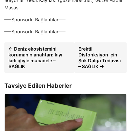
ediyorlar” dedi.
Kaynak: (guzelhaber.net) Güzel Haber
Masası
—–Sponsorlu Bağlantılar—–
—–Sponsorlu Bağlantılar—–
← Deniz ekosistemini
Erektil
korumanın anahtarı: kıyı
Disfonksiyon için
kirliliğiyle mücadele –
Şok Dalga Tedavisi
SAĞLIK
– SAĞLIK →
Tavsiye Edilen Haberler