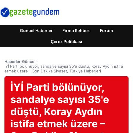
Güncel Haberler
Firma Rehberi
Forum
Çerez Politikası
Haberler
›
Güncel
›
İYİ Parti bölünüyor, sandalye sayısı 35'e düştü, Koray Aydın istifa
etmek üzere – Son Dakika Siyaset, Türkiye Haberleri
İYİ Parti bölünüyor,
sandalye sayısı 35'e
düştü, Koray Aydın
istifa etmek üzere –