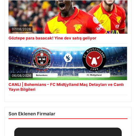
07/08/2026
Göztepe para basacak! Yine dev satış geliyor
06/08/2026
CANLI | Bohemians – FC Midtjylland Maç Detayları ve Canlı
Yayın Bilgileri
Son Eklenen Firmalar