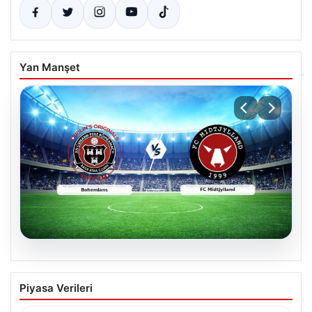
Yan Manşet
06.08.2026
CANLI | Bohemians – FC Midtjylland
Piyasa Verileri
Maç Detayları ve Canlı Yayın Bilgileri
İngilizce ve İrlanda futbolunun heyecan dolu iki ekibi, 6