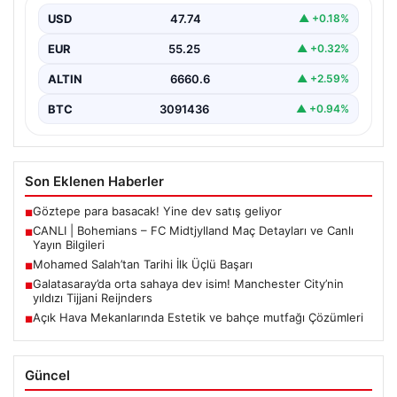
Ağustos 2026 tarihinde Dublin’deki Dalymount…
USD
47.74
▲ +0.18%
EUR
55.25
▲ +0.32%
ALTIN
6660.6
▲ +2.59%
BTC
3091436
▲ +0.94%
Son Eklenen Haberler
Göztepe para basacak! Yine dev satış geliyor
■
CANLI | Bohemians – FC Midtjylland Maç Detayları ve Canlı
■
Yayın Bilgileri
Mohamed Salah’tan Tarihi İlk Üçlü Başarı
■
Galatasaray’da orta sahaya dev isim! Manchester City’nin
■
yıldızı Tijjani Reijnders
Açık Hava Mekanlarında Estetik ve bahçe mutfağı Çözümleri
■
Güncel