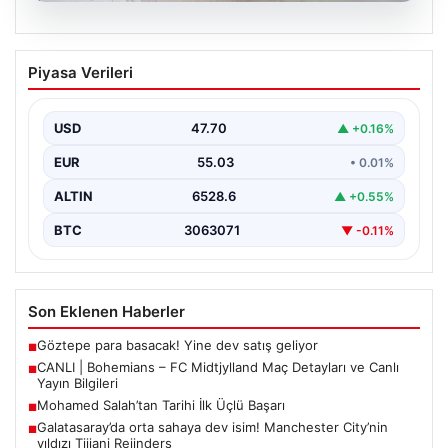
04.08.2026
Açık Hava Mekanlarında Estetik ve
Piyasa Verileri
bahçe mutfağı Çözümleri
Günümüz dünyasında açık hava sosyal alanlar,
konutların en değerli bölümlerinden bir tanesi gelmiştir.
USD
47.70
▲ +0.16%
Bahçeyle…
EUR
55.03
• 0.01%
ALTIN
6528.6
▲ +0.55%
BTC
3063071
▼ -0.11%
Son Eklenen Haberler
Göztepe para basacak! Yine dev satış geliyor
■
CANLI | Bohemians – FC Midtjylland Maç Detayları ve Canlı
■
Yayın Bilgileri
Mohamed Salah’tan Tarihi İlk Üçlü Başarı
■
Galatasaray’da orta sahaya dev isim! Manchester City’nin
■
yıldızı Tijjani Reijnders