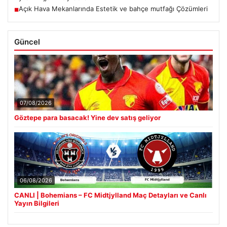
Açık Hava Mekanlarında Estetik ve bahçe mutfağı Çözümleri
■
Güncel
07/08/2026
Göztepe para basacak! Yine dev satış geliyor
06/08/2026
CANLI | Bohemians – FC Midtjylland Maç Detayları ve Canlı
Yayın Bilgileri