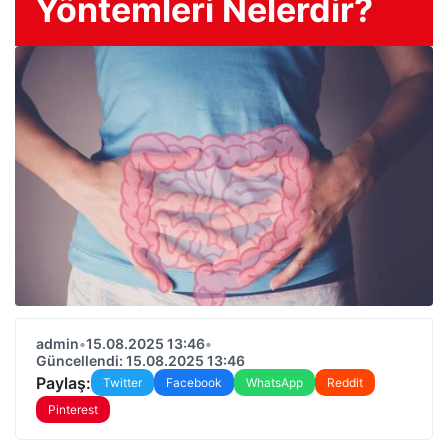
Yöntemleri Nelerdir?
admin
•
15.08.2025 13:46
•
Güncellendi: 15.08.2025 13:46
Paylaş:
Twitter
Facebook
WhatsApp
Reddit
Pinterest