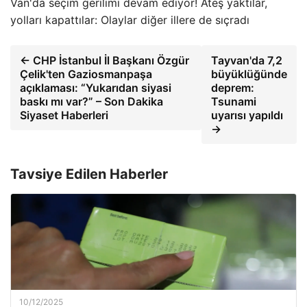
Van'da seçim gerilimi devam ediyor! Ateş yaktılar,
yolları kapattılar: Olaylar diğer illere de sıçradı
← CHP İstanbul İl Başkanı Özgür
Tayvan'da 7,2
Çelik'ten Gaziosmanpaşa
büyüklüğünde
açıklaması: “Yukarıdan siyasi
deprem:
baskı mı var?” – Son Dakika
Tsunami
Siyaset Haberleri
uyarısı yapıldı
→
Tavsiye Edilen Haberler
10/12/2025