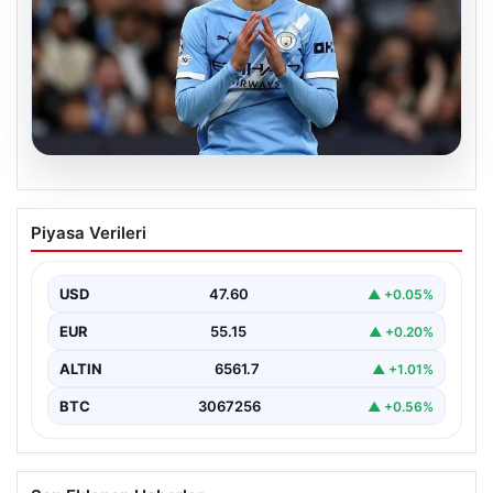
04.08.2026
Galatasaray’da orta sahaya dev isim!
Piyasa Verileri
Manchester City’nin yıldızı Tijjani
Reijnders
USD
47.60
▲ +0.05%
EUR
55.15
▲ +0.20%
ALTIN
6561.7
▲ +1.01%
BTC
3067256
▲ +0.56%