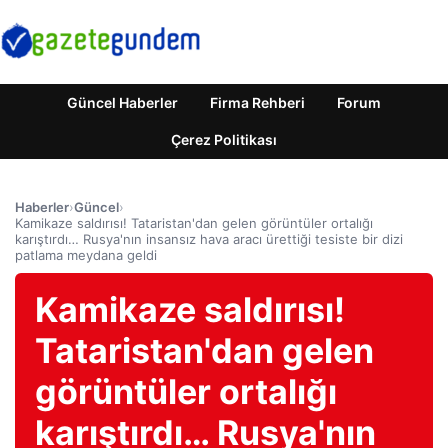
Güncel Haberler
Firma Rehberi
Forum
Çerez Politikası
Haberler
›
Güncel
›
Kamikaze saldırısı! Tataristan'dan gelen görüntüler ortalığı
karıştırdı… Rusya'nın insansız hava aracı ürettiği tesiste bir dizi
patlama meydana geldi
Kamikaze saldırısı!
Tataristan'dan gelen
görüntüler ortalığı
karıştırdı… Rusya'nın