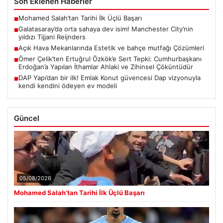
Son Eklenen Haberler
Mohamed Salah’tan Tarihi İlk Üçlü Başarı
■
Galatasaray’da orta sahaya dev isim! Manchester City’nin
■
yıldızı Tijjani Reijnders
Açık Hava Mekanlarında Estetik ve bahçe mutfağı Çözümleri
■
Ömer Çelik’ten Ertuğrul Özkök’e Sert Tepki: Cumhurbaşkanı
■
Erdoğan’a Yapılan İthamlar Ahlaki ve Zihinsel Çöküntüdür
DAP Yapı’dan bir ilk! Emlak Konut güvencesi Dap vizyonuyla
■
kendi kendini ödeyen ev modeli
Güncel
05/08/2026
Mohamed Salah’tan Tarihi İlk Üçlü Başarı