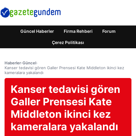
Güncel Haberler
Firma Rehberi
Forum
Çerez Politikası
Haberler
›
Güncel
›
Kanser tedavisi gören Galler Prensesi Kate Middleton ikinci kez
kameralara yakalandı
Kanser tedavisi gören
Galler Prensesi Kate
Middleton ikinci kez
kameralara yakalandı