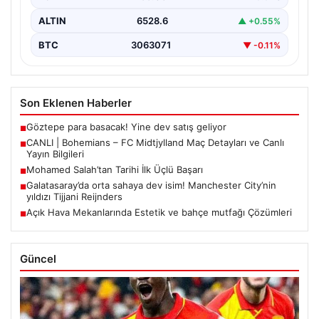
ALTIN
6528.6
▲ +0.55%
BTC
3063071
▼ -0.11%
Son Eklenen Haberler
Göztepe para basacak! Yine dev satış geliyor
■
CANLI | Bohemians – FC Midtjylland Maç Detayları ve Canlı
■
Yayın Bilgileri
Mohamed Salah’tan Tarihi İlk Üçlü Başarı
■
Galatasaray’da orta sahaya dev isim! Manchester City’nin
■
yıldızı Tijjani Reijnders
Açık Hava Mekanlarında Estetik ve bahçe mutfağı Çözümleri
■
Güncel