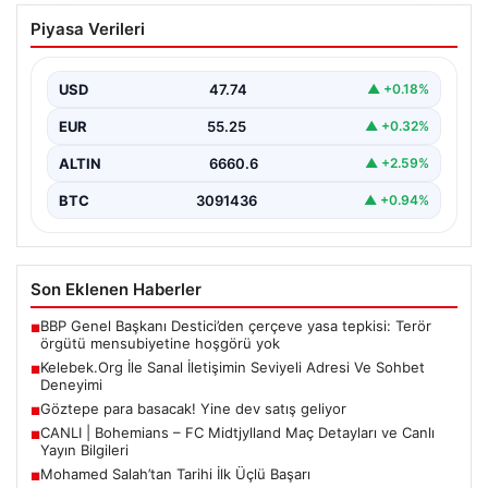
Kelebek.Org İle Sanal İletişimin Seviyeli
Piyasa Verileri
Adresi Ve Sohbet Deneyimi
Sanal ortamında insanların seviyeli bir şekilde irtibat
oluşturması büyük bir hassasiyet ifade etmektedir.
USD
47.74
▲ +0.18%
Halen…
EUR
55.25
▲ +0.32%
ALTIN
6660.6
▲ +2.59%
BTC
3091436
▲ +0.94%
Son Eklenen Haberler
BBP Genel Başkanı Destici’den çerçeve yasa tepkisi: Terör
■
örgütü mensubiyetine hoşgörü yok
Kelebek.Org İle Sanal İletişimin Seviyeli Adresi Ve Sohbet
■
Deneyimi
Göztepe para basacak! Yine dev satış geliyor
■
CANLI | Bohemians – FC Midtjylland Maç Detayları ve Canlı
■
Yayın Bilgileri
Mohamed Salah’tan Tarihi İlk Üçlü Başarı
■