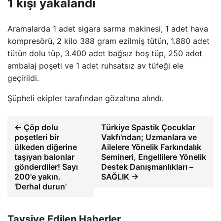
1 kişi yakalandı
Aramalarda 1 adet sigara sarma makinesi, 1 adet hava
kompresörü, 2 kilo 388 gram ezilmiş tütün, 1.880 adet
tütün dolu tüp, 3.400 adet bağsız boş tüp, 250 adet
ambalaj poşeti ve 1 adet ruhsatsız av tüfeği ele
geçirildi.
Şüpheli ekipler tarafından gözaltına alındı.
← Çöp dolu
Türkiye Spastik Çocuklar
poşetleri bir
Vakfı'ndan; Uzmanlara ve
ülkeden diğerine
Ailelere Yönelik Farkındalık
taşıyan balonlar
Semineri, Engellilere Yönelik
gönderdiler! Sayı
Destek Danışmanlıkları –
200'e yakın.
SAĞLIK →
'Derhal durun'
Tavsiye Edilen Haberler