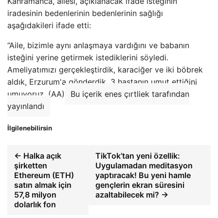
Kahramanca, ailesi, açıklanacak ifade isteğinin
iradesinin bedenlerinin bedenlerinin sağlığı
aşağıdakileri ifade etti:
“Aile, bizimle aynı anlaşmaya vardığını ve babanın
isteğini yerine getirmek istediklerini söyledi.
Ameliyatımızı gerçekleştirdik, karaciğer ve iki böbrek
aldık, Erzurum'a gönderdik. 3 hastanın umut ettiğini
umuyoruz. (AA)
Bu içerik enes çırtliek tarafından
yayınlandı
İlgilenebilirsin
← Halka açık
TikTok’tan yeni özellik:
şirketten
Uygulamadan meditasyon
Ethereum (ETH)
yaptıracak! Bu yeni hamle
satın almak için
gençlerin ekran süresini
57,8 milyon
azaltabilecek mi? →
dolarlık fon