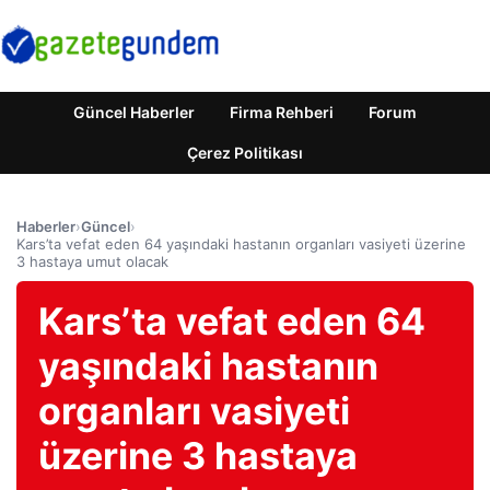
Güncel Haberler
Firma Rehberi
Forum
Çerez Politikası
Haberler
›
Güncel
›
Kars’ta vefat eden 64 yaşındaki hastanın organları vasiyeti üzerine
3 hastaya umut olacak
Kars’ta vefat eden 64
yaşındaki hastanın
organları vasiyeti
üzerine 3 hastaya