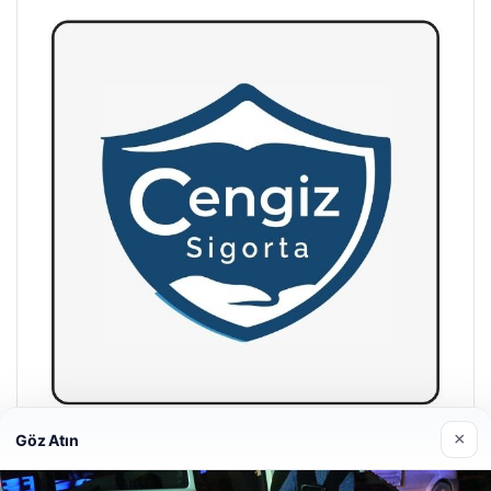
×
Göz Atın
Hastaş Beton
26/05/2026