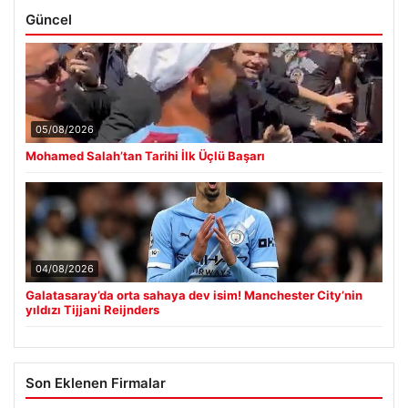
Güncel
05/08/2026
Mohamed Salah’tan Tarihi İlk Üçlü Başarı
04/08/2026
Galatasaray’da orta sahaya dev isim! Manchester City’nin
yıldızı Tijjani Reijnders
Son Eklenen Firmalar