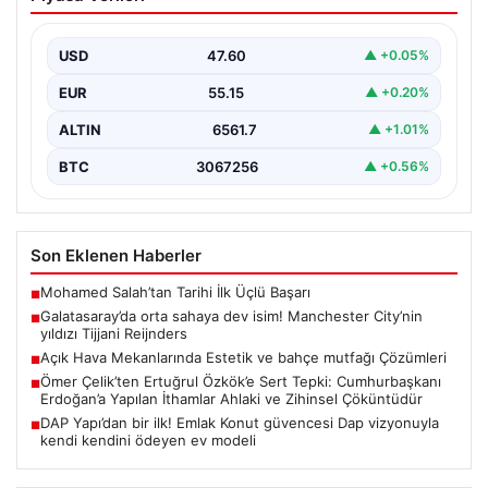
Manchester City’nin yıldızı Tijjani
Reijnders
USD
47.60
▲ +0.05%
EUR
55.15
▲ +0.20%
ALTIN
6561.7
▲ +1.01%
BTC
3067256
▲ +0.56%
Son Eklenen Haberler
Mohamed Salah’tan Tarihi İlk Üçlü Başarı
■
Galatasaray’da orta sahaya dev isim! Manchester City’nin
■
yıldızı Tijjani Reijnders
Açık Hava Mekanlarında Estetik ve bahçe mutfağı Çözümleri
■
Ömer Çelik’ten Ertuğrul Özkök’e Sert Tepki: Cumhurbaşkanı
■
Erdoğan’a Yapılan İthamlar Ahlaki ve Zihinsel Çöküntüdür
DAP Yapı’dan bir ilk! Emlak Konut güvencesi Dap vizyonuyla
■
kendi kendini ödeyen ev modeli