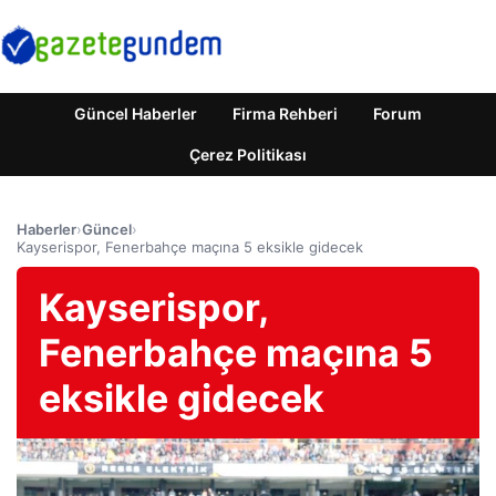
Güncel Haberler
Firma Rehberi
Forum
Çerez Politikası
Haberler
›
Güncel
›
Kayserispor, Fenerbahçe maçına 5 eksikle gidecek
Kayserispor,
Fenerbahçe maçına 5
eksikle gidecek