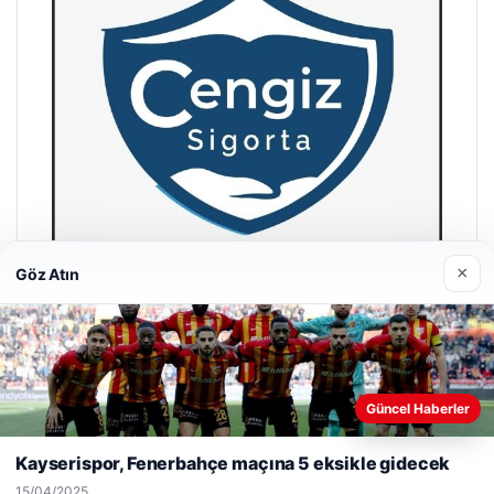
×
Göz Atın
Hastaş Beton
26/05/2026
Web sitemizi nasıl kullandığınızı daha iyi anlayabilmek,
Güncel Haberler
deneyiminizi kişiselleştirmek ve geliştirmek amacıyla çerezler
kullanıyoruz.
Çerez Politikamız
Kayserispor, Fenerbahçe maçına 5 eksikle gidecek
Reddet
Kabul Et
15/04/2025