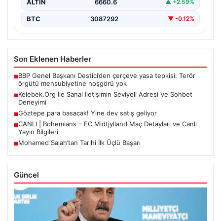
ALTIN
6660.6
▲ +2.59%
BTC
3087292
▼ -0.12%
Son Eklenen Haberler
BBP Genel Başkanı Destici’den çerçeve yasa tepkisi: Terör
■
örgütü mensubiyetine hoşgörü yok
Kelebek.Org İle Sanal İletişimin Seviyeli Adresi Ve Sohbet
■
Deneyimi
Göztepe para basacak! Yine dev satış geliyor
■
CANLI | Bohemians – FC Midtjylland Maç Detayları ve Canlı
■
Yayın Bilgileri
Mohamed Salah’tan Tarihi İlk Üçlü Başarı
■
Güncel