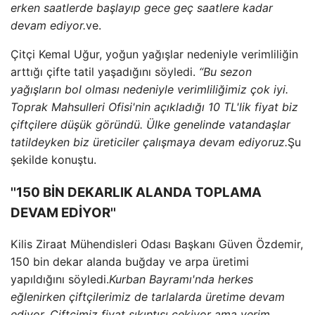
erken saatlerde başlayıp gece geç saatlere kadar
devam ediyor.
ve.
Çitçi Kemal Uğur, yoğun yağışlar nedeniyle verimliliğin
arttığı çifte tatil yaşadığını söyledi.
“Bu sezon
yağışların bol olması nedeniyle verimliliğimiz çok iyi.
Toprak Mahsulleri Ofisi'nin açıkladığı 10 TL'lik fiyat biz
çiftçilere düşük göründü. Ülke genelinde vatandaşlar
tatildeyken biz üreticiler çalışmaya devam ediyoruz.
Şu
şekilde konuştu.
''150 BİN DEKARLIK ALANDA TOPLAMA
DEVAM EDİYOR''
Kilis Ziraat Mühendisleri Odası Başkanı Güven Özdemir,
150 bin dekar alanda buğday ve arpa üretimi
yapıldığını söyledi.
Kurban Bayramı'nda herkes
eğlenirken çiftçilerimiz de tarlalarda üretime devam
ediyor. Çiftçimiz fiyat sıkıntısı çekiyor ama verim