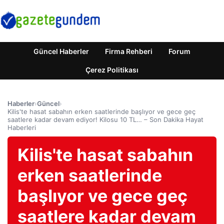
Güncel Haberler
Firma Rehberi
Forum
Çerez Politikası
Haberler
›
Güncel
›
Kilis'te hasat sabahın erken saatlerinde başlıyor ve gece geç
saatlere kadar devam ediyor! Kilosu 10 TL… – Son Dakika Hayat
Haberleri
Kilis'te hasat sabahın
erken saatlerinde
başlıyor ve gece geç
saatlere kadar devam