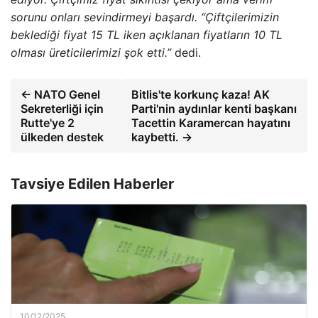
sorunu onları sevindirmeyi başardı. “Çiftçilerimizin
beklediği fiyat 15 TL iken açıklanan fiyatların 10 TL
olması üreticilerimizi şok etti.”
dedi.
← NATO Genel
Bitlis'te korkunç kaza! AK
Sekreterliği için
Parti'nin aydınlar kenti başkanı
Rutte'ye 2
Tacettin Karamercan hayatını
ülkeden destek
kaybetti. →
Tavsiye Edilen Haberler
10/12/2025