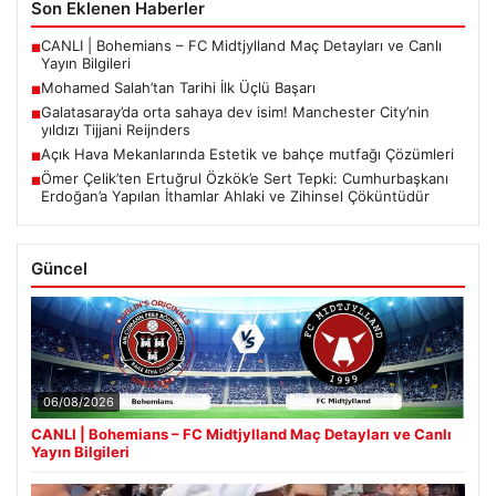
Son Eklenen Haberler
CANLI | Bohemians – FC Midtjylland Maç Detayları ve Canlı
■
Yayın Bilgileri
Mohamed Salah’tan Tarihi İlk Üçlü Başarı
■
Galatasaray’da orta sahaya dev isim! Manchester City’nin
■
yıldızı Tijjani Reijnders
Açık Hava Mekanlarında Estetik ve bahçe mutfağı Çözümleri
■
Ömer Çelik’ten Ertuğrul Özkök’e Sert Tepki: Cumhurbaşkanı
■
Erdoğan’a Yapılan İthamlar Ahlaki ve Zihinsel Çöküntüdür
Güncel
06/08/2026
CANLI | Bohemians – FC Midtjylland Maç Detayları ve Canlı
Yayın Bilgileri