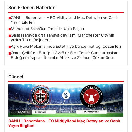
Son Eklenen Haberler
CANLI | Bohemians – FC Midtjylland Maç Detayları ve Canlı
■
Yayın Bilgileri
Mohamed Salah’tan Tarihi İlk Üçlü Başarı
■
Galatasaray’da orta sahaya dev isim! Manchester City’nin
■
yıldızı Tijjani Reijnders
Açık Hava Mekanlarında Estetik ve bahçe mutfağı Çözümleri
■
Ömer Çelik’ten Ertuğrul Özkök’e Sert Tepki: Cumhurbaşkanı
■
Erdoğan’a Yapılan İthamlar Ahlaki ve Zihinsel Çöküntüdür
Güncel
06/08/2026
CANLI | Bohemians – FC Midtjylland Maç Detayları ve Canlı
Yayın Bilgileri