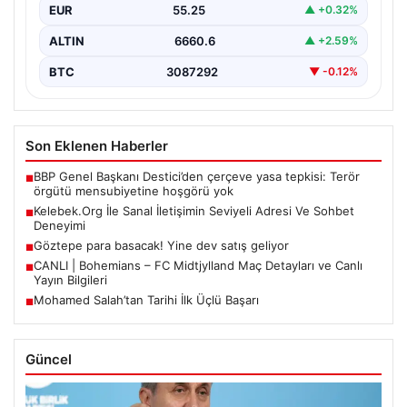
EUR
55.25
▲ +0.32%
ALTIN
6660.6
▲ +2.59%
BTC
3087292
▼ -0.12%
Son Eklenen Haberler
BBP Genel Başkanı Destici’den çerçeve yasa tepkisi: Terör
■
örgütü mensubiyetine hoşgörü yok
Kelebek.Org İle Sanal İletişimin Seviyeli Adresi Ve Sohbet
■
Deneyimi
Göztepe para basacak! Yine dev satış geliyor
■
CANLI | Bohemians – FC Midtjylland Maç Detayları ve Canlı
■
Yayın Bilgileri
Mohamed Salah’tan Tarihi İlk Üçlü Başarı
■
Güncel