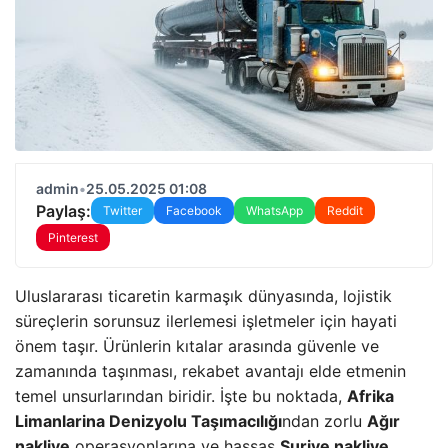
admin
•
25.05.2025 01:08
Paylaş:
Twitter
Facebook
WhatsApp
Reddit
Pinterest
Uluslararası ticaretin karmaşık dünyasında, lojistik
süreçlerin sorunsuz ilerlemesi işletmeler için hayati
önem taşır. Ürünlerin kıtalar arasında güvenle ve
zamanında taşınması, rekabet avantajı elde etmenin
temel unsurlarından biridir. İşte bu noktada,
Afrika
Limanlarina Denizyolu Taşımacılığı
ndan zorlu
Ağır
nakliye
operasyonlarına ve hassas
Suriye nakliye