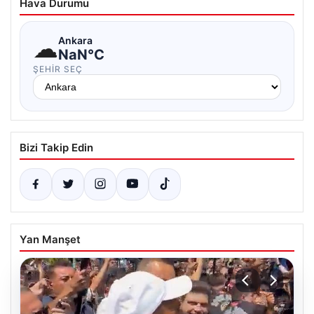
Hava Durumu
☁
Ankara
NaN°C
ŞEHIR SEÇ
Bizi Takip Edin
Yan Manşet