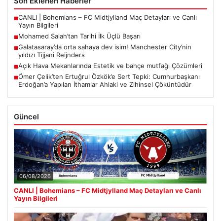
Son Eklenen Haberler
CANLI | Bohemians – FC Midtjylland Maç Detayları ve Canlı
■
Yayın Bilgileri
Mohamed Salah’tan Tarihi İlk Üçlü Başarı
■
Galatasaray’da orta sahaya dev isim! Manchester City’nin
■
yıldızı Tijjani Reijnders
Açık Hava Mekanlarında Estetik ve bahçe mutfağı Çözümleri
■
Ömer Çelik’ten Ertuğrul Özkök’e Sert Tepki: Cumhurbaşkanı
■
Erdoğan’a Yapılan İthamlar Ahlaki ve Zihinsel Çöküntüdür
Güncel
06/08/2026
CANLI | Bohemians – FC Midtjylland Maç Detayları ve Canlı
Yayın Bilgileri