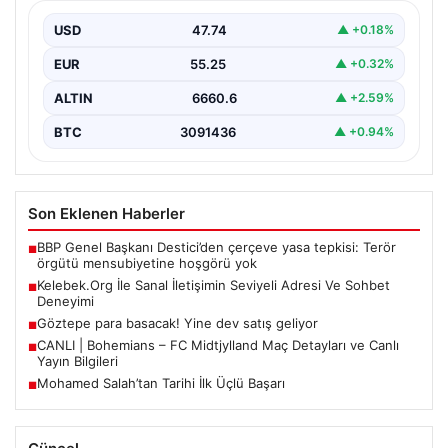
Sanal ortamında insanların seviyeli bir şekilde irtibat
oluşturması büyük bir hassasiyet ifade etmektedir.
USD
47.74
▲ +0.18%
Halen…
EUR
55.25
▲ +0.32%
ALTIN
6660.6
▲ +2.59%
BTC
3091436
▲ +0.94%
Son Eklenen Haberler
BBP Genel Başkanı Destici’den çerçeve yasa tepkisi: Terör
■
örgütü mensubiyetine hoşgörü yok
Kelebek.Org İle Sanal İletişimin Seviyeli Adresi Ve Sohbet
■
Deneyimi
Göztepe para basacak! Yine dev satış geliyor
■
CANLI | Bohemians – FC Midtjylland Maç Detayları ve Canlı
■
Yayın Bilgileri
Mohamed Salah’tan Tarihi İlk Üçlü Başarı
■