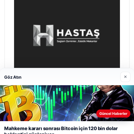
×
Göz Atın
Hastaş Beton
26/05/2026
Güncel Haberler
Web sitemizi nasıl kullandığınızı daha iyi anlayabilmek,
deneyiminizi kişiselleştirmek ve geliştirmek amacıyla çerezler
Mahkeme kararı sonrası Bitcoin için 120 bin dolar
kullanıyoruz.
Çerez Politikamız