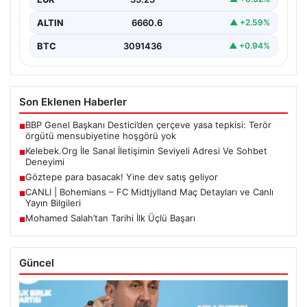
ALTIN
6660.6
▲ +2.59%
BTC
3091436
▲ +0.94%
Son Eklenen Haberler
BBP Genel Başkanı Destici’den çerçeve yasa tepkisi: Terör
■
örgütü mensubiyetine hoşgörü yok
Kelebek.Org İle Sanal İletişimin Seviyeli Adresi Ve Sohbet
■
Deneyimi
Göztepe para basacak! Yine dev satış geliyor
■
CANLI | Bohemians – FC Midtjylland Maç Detayları ve Canlı
■
Yayın Bilgileri
Mohamed Salah’tan Tarihi İlk Üçlü Başarı
■
Güncel