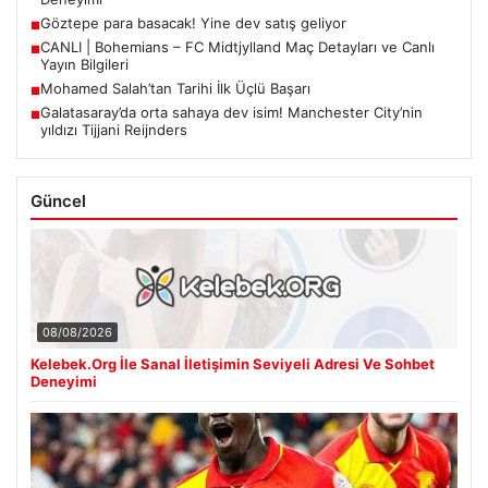
Göztepe para basacak! Yine dev satış geliyor
■
CANLI | Bohemians – FC Midtjylland Maç Detayları ve Canlı
■
Yayın Bilgileri
Mohamed Salah’tan Tarihi İlk Üçlü Başarı
■
Galatasaray’da orta sahaya dev isim! Manchester City’nin
■
yıldızı Tijjani Reijnders
Güncel
08/08/2026
Kelebek.Org İle Sanal İletişimin Seviyeli Adresi Ve Sohbet
Deneyimi