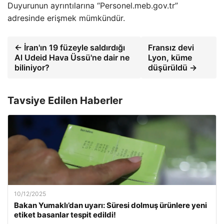
Duyurunun ayrıntılarına “Personel.meb.gov.tr”
adresinde erişmek mümkündür.
← İran'ın 19 füzeyle saldırdığı
Fransız devi
Al Udeid Hava Üssü'ne dair ne
Lyon, küme
biliniyor?
düşürüldü →
Tavsiye Edilen Haberler
10/12/2025
Bakan Yumaklı’dan uyarı: Süresi dolmuş ürünlere yeni
etiket basanlar tespit edildi!