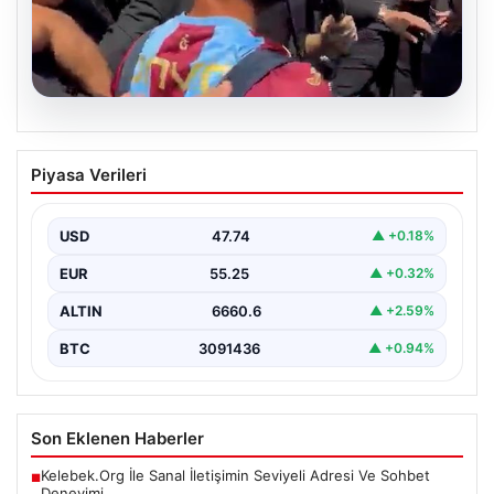
05.08.2026
Mohamed Salah’tan Tarihi İlk Üçlü
Piyasa Verileri
Başarı
Filipinlerli yıldız futbolcu Mohamed Salah, kariyerinde
önemli bir dönüm noktasına imza attı. Takımının
USD
47.74
▲ +0.18%
hücum…
EUR
55.25
▲ +0.32%
ALTIN
6660.6
▲ +2.59%
BTC
3091436
▲ +0.94%
Son Eklenen Haberler
Kelebek.Org İle Sanal İletişimin Seviyeli Adresi Ve Sohbet
■
Deneyimi