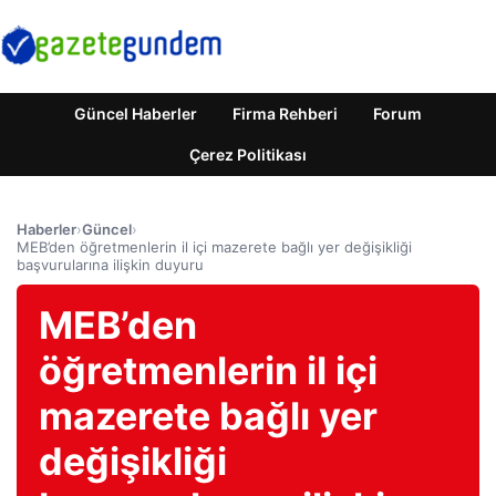
Güncel Haberler
Firma Rehberi
Forum
Çerez Politikası
Haberler
›
Güncel
›
MEB’den öğretmenlerin il içi mazerete bağlı yer değişikliği
başvurularına ilişkin duyuru
MEB’den
öğretmenlerin il içi
mazerete bağlı yer
değişikliği