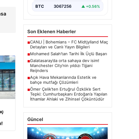
BTC
3067256
▲ +0.56%
asa
Son Eklenen Haberler
CANLI | Bohemians – FC Midtjylland Maç
■
Detayları ve Canlı Yayın Bilgileri
Mohamed Salah’tan Tarihi İlk Üçlü Başarı
■
Galatasaray’da orta sahaya dev isim!
■
Manchester City’nin yıldızı Tijjani
Reijnders
Açık Hava Mekanlarında Estetik ve
■
bahçe mutfağı Çözümleri
Ömer Çelik’ten Ertuğrul Özkök’e Sert
■
Tepki: Cumhurbaşkanı Erdoğan’a Yapılan
İthamlar Ahlaki ve Zihinsel Çöküntüdür
nç
Güncel
ı!