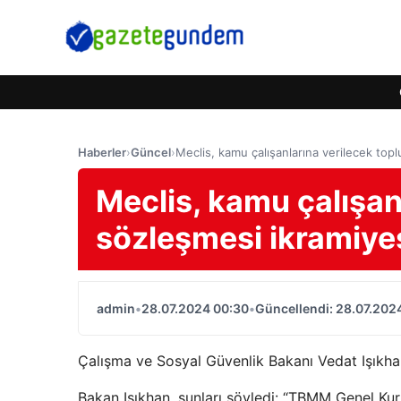
Haberler
›
Güncel
›
Meclis, kamu çalışanlarına verilecek toplu
Meclis, kamu çalışanl
sözleşmesi ikramiyesi
admin
•
28.07.2024 00:30
•
Güncellendi: 28.07.202
Çalışma ve Sosyal Güvenlik Bakanı Vedat Işıkhan
Bakan Işıkhan, şunları söyledi: “TBMM Genel Kuru