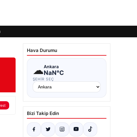
ı
Hava Durumu
☁
Ankara
NaN°C
ŞEHIR SEÇ
rest
Bizi Takip Edin