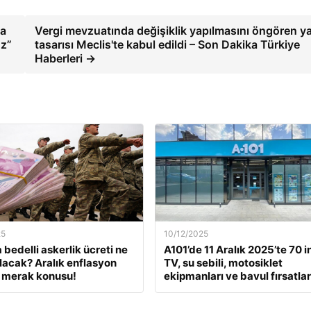
ta
Vergi mevzuatında değişiklik yapılmasını öngören y
uz”
tasarısı Meclis'te kabul edildi – Son Dakika Türkiye
Haberleri →
25
10/12/2025
 bedelli askerlik ücreti ne
A101’de 11 Aralık 2025’te 70 i
lacak? Aralık enflasyon
TV, su sebili, motosiklet
 merak konusu!
ekipmanları ve bavul fırsatlar