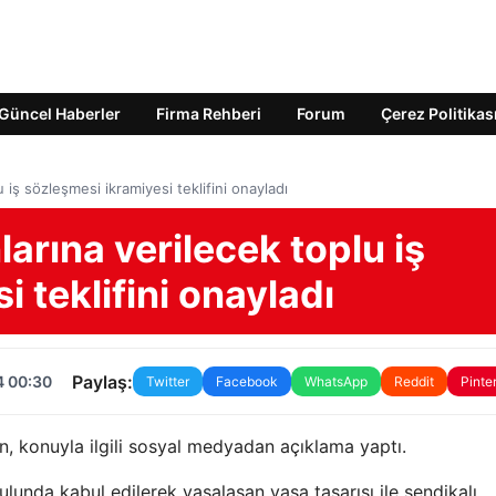
Güncel Haberler
Firma Rehberi
Forum
Çerez Politikas
 iş sözleşmesi ikramiyesi teklifini onayladı
arına verilecek toplu iş
 teklifini onayladı
Paylaş:
4 00:30
Twitter
Facebook
WhatsApp
Reddit
Pinte
, konuyla ilgili sosyal medyadan açıklama yaptı.
lunda kabul edilerek yasalaşan yasa tasarısı ile sendikalı