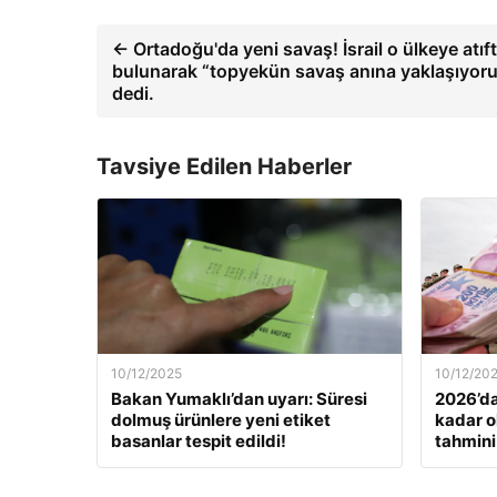
← Ortadoğu'da yeni savaş! İsrail o ülkeye atıf
bulunarak “topyekün savaş anına yaklaşıyor
dedi.
Tavsiye Edilen Haberler
10/12/2025
10/12/20
Bakan Yumaklı’dan uyarı: Süresi
2026’da
dolmuş ürünlere yeni etiket
kadar o
basanlar tespit edildi!
tahmini