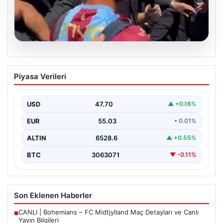
05.08.2026
Mohamed Salah’tan Tarihi İlk Üçlü
Piyasa Verileri
Başarı
Filipinlerli yıldız futbolcu Mohamed Salah, kariyerinde
önemli bir dönüm noktasına imza attı. Takımının
USD
47.70
▲ +0.16%
hücum…
EUR
55.03
• 0.01%
ALTIN
6528.6
▲ +0.55%
BTC
3063071
▼ -0.11%
Son Eklenen Haberler
CANLI | Bohemians – FC Midtjylland Maç Detayları ve Canlı
■
Yayın Bilgileri