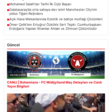
Mohamed Salah’tan Tarihi İlk Üçlü Başarı
■
Galatasaray’da orta sahaya dev isim! Manchester City’nin
■
yıldızı Tijjani Reijnders
Açık Hava Mekanlarında Estetik ve bahçe mutfağı Çözümleri
■
Ömer Çelik’ten Ertuğrul Özkök’e Sert Tepki: Cumhurbaşkanı
■
Erdoğan’a Yapılan İthamlar Ahlaki ve Zihinsel Çöküntüdür
Güncel
06/08/2026
CANLI | Bohemians – FC Midtjylland Maç Detayları ve Canlı
Yayın Bilgileri