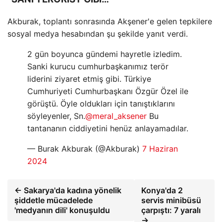
Akburak, toplantı sonrasında Akşener'e gelen tepkilere
sosyal medya hesabından şu şekilde yanıt verdi.
2 gün boyunca gündemi hayretle izledim.
Sanki kurucu cumhurbaşkanımız terör
liderini ziyaret etmiş gibi. Türkiye
Cumhuriyeti Cumhurbaşkanı Özgür Özel ile
görüştü. Öyle oldukları için tanıştıklarını
söyleyenler, Sn.
@meral_aksener
Bu
tantananın ciddiyetini henüz anlayamadılar.
— Burak Akburak (@Akburak)
7 Haziran
2024
← Sakarya'da kadına yönelik
Konya'da 2
şiddetle mücadelede
servis minibüsü
'medyanın dili' konuşuldu
çarpıştı: 7 yaralı
→