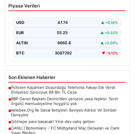
BBP Genel Başkanı Destici’den çerçeve
Piyasa Verileri
yasa tepkisi: Terör örgütü
mensubiyetine hoşgörü yok
USD
47.74
▲ +0.18%
Büyük Birlik Partisi Genel Başkanı Mustafa Destici,
partisinin genel merkezinde düzenlediği basın
EUR
55.25
▲ +0.32%
toplantısında Meclis…
ALTIN
6660.6
▲ +2.59%
BTC
3087292
▼ -0.12%
Son Eklenen Haberler
Polisten Kaçarken Düşürdüğü Telefonla Yakayı Ele Verdi:
■
Ehliyetsiz Sürücüye 88 Bin TL Ceza
BBP Genel Başkanı Destici’den çerçeve yasa tepkisi: Terör
■
örgütü mensubiyetine hoşgörü yok
Kelebek.Org İle Sanal İletişimin Seviyeli Adresi Ve Sohbet
■
Deneyimi
Göztepe para basacak! Yine dev satış geliyor
■
CANLI | Bohemians – FC Midtjylland Maç Detayları ve Canlı
■
Yayın Bilgileri