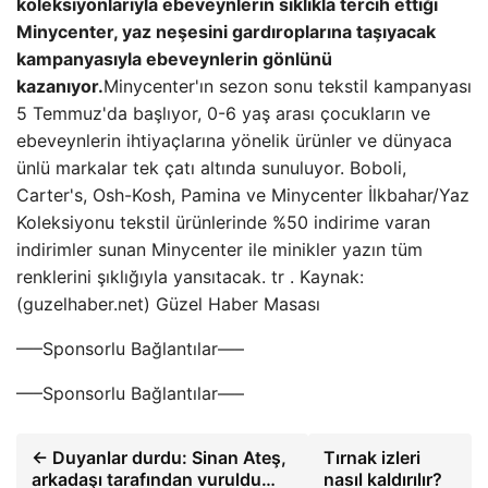
koleksiyonlarıyla ebeveynlerin sıklıkla tercih ettiği
Minycenter, yaz neşesini gardıroplarına taşıyacak
kampanyasıyla ebeveynlerin gönlünü
kazanıyor.
Minycenter'ın sezon sonu tekstil kampanyası
5 Temmuz'da başlıyor, 0-6 yaş arası çocukların ve
ebeveynlerin ihtiyaçlarına yönelik ürünler ve dünyaca
ünlü markalar tek çatı altında sunuluyor. Boboli,
Carter's, Osh-Kosh, Pamina ve Minycenter İlkbahar/Yaz
Koleksiyonu tekstil ürünlerinde %50 indirime varan
indirimler sunan Minycenter ile minikler yazın tüm
renklerini şıklığıyla yansıtacak. tr . Kaynak:
(guzelhaber.net) Güzel Haber Masası
—–Sponsorlu Bağlantılar—–
—–Sponsorlu Bağlantılar—–
← Duyanlar durdu: Sinan Ateş,
Tırnak izleri
arkadaşı tarafından vuruldu…
nasıl kaldırılır?