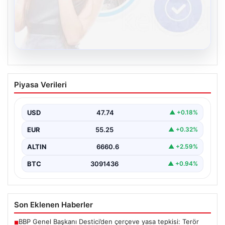
08.08.2026
Kelebek.Org İle Sanal İletişimin Seviyeli
Piyasa Verileri
Adresi Ve Sohbet Deneyimi
Sanal ortamında insanların seviyeli bir şekilde irtibat
oluşturması büyük bir hassasiyet ifade etmektedir.
USD
47.74
▲ +0.18%
Halen…
EUR
55.25
▲ +0.32%
ALTIN
6660.6
▲ +2.59%
BTC
3091436
▲ +0.94%
Son Eklenen Haberler
BBP Genel Başkanı Destici’den çerçeve yasa tepkisi: Terör
■