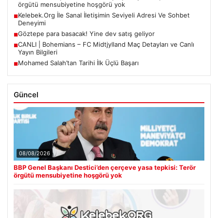
örgütü mensubiyetine hoşgörü yok
Kelebek.Org İle Sanal İletişimin Seviyeli Adresi Ve Sohbet
■
Deneyimi
Göztepe para basacak! Yine dev satış geliyor
■
CANLI | Bohemians – FC Midtjylland Maç Detayları ve Canlı
■
Yayın Bilgileri
Mohamed Salah’tan Tarihi İlk Üçlü Başarı
■
Güncel
08/08/2026
BBP Genel Başkanı Destici’den çerçeve yasa tepkisi: Terör
örgütü mensubiyetine hoşgörü yok