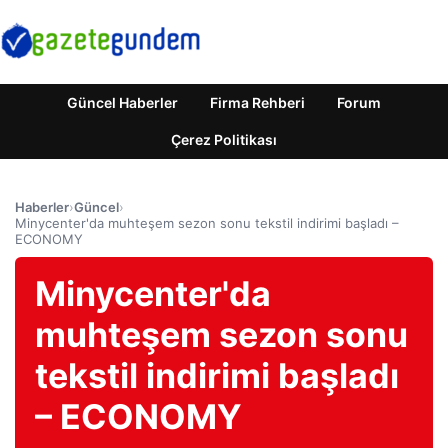
Güncel Haberler
Firma Rehberi
Forum
Çerez Politikası
Haberler
›
Güncel
›
Minycenter'da muhteşem sezon sonu tekstil indirimi başladı –
ECONOMY
Minycenter'da
muhteşem sezon sonu
tekstil indirimi başladı
– ECONOMY