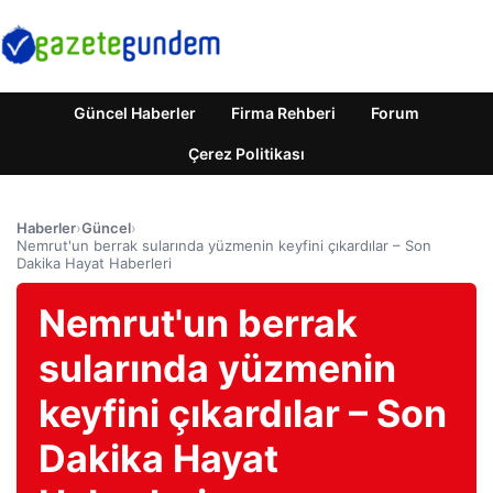
Güncel Haberler
Firma Rehberi
Forum
Çerez Politikası
Haberler
›
Güncel
›
Nemrut'un berrak sularında yüzmenin keyfini çıkardılar – Son
Dakika Hayat Haberleri
Nemrut'un berrak
sularında yüzmenin
keyfini çıkardılar – Son
Dakika Hayat