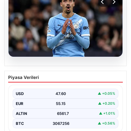
04.08.2026
Galatasaray’da orta sahaya dev isim!
Piyasa Verileri
Manchester City’nin yıldızı Tijjani
Reijnders
USD
47.60
▲ +0.05%
EUR
55.15
▲ +0.20%
ALTIN
6561.7
▲ +1.01%
BTC
3067256
▲ +0.56%