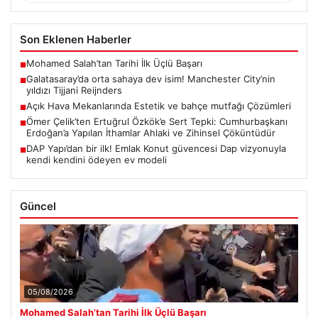
Son Eklenen Haberler
Mohamed Salah’tan Tarihi İlk Üçlü Başarı
■
Galatasaray’da orta sahaya dev isim! Manchester City’nin
■
yıldızı Tijjani Reijnders
Açık Hava Mekanlarında Estetik ve bahçe mutfağı Çözümleri
■
Ömer Çelik’ten Ertuğrul Özkök’e Sert Tepki: Cumhurbaşkanı
■
Erdoğan’a Yapılan İthamlar Ahlaki ve Zihinsel Çöküntüdür
DAP Yapı’dan bir ilk! Emlak Konut güvencesi Dap vizyonuyla
■
kendi kendini ödeyen ev modeli
Güncel
05/08/2026
Mohamed Salah’tan Tarihi İlk Üçlü Başarı