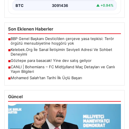
BTC
3091436
▲ +0.94%
Son Eklenen Haberler
BBP Genel Başkanı Destici’den çerçeve yasa tepkisi: Terör
■
örgütü mensubiyetine hoşgörü yok
Kelebek.Org İle Sanal İletişimin Seviyeli Adresi Ve Sohbet
■
Deneyimi
Göztepe para basacak! Yine dev satış geliyor
■
CANLI | Bohemians – FC Midtjylland Maç Detayları ve Canlı
■
Yayın Bilgileri
Mohamed Salah’tan Tarihi İlk Üçlü Başarı
■
Güncel