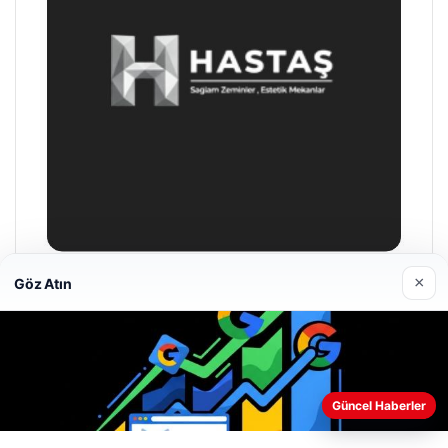
×
Göz Atın
Hastaş Beton
26/05/2026
Güncel Haberler
Web sitemizi nasıl kullandığınızı daha iyi anlayabilmek,
deneyiminizi kişiselleştirmek ve geliştirmek amacıyla çerezler