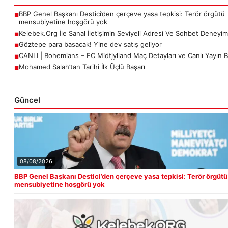
BBP Genel Başkanı Destici’den çerçeve yasa tepkisi: Terör örgütü
■
mensubiyetine hoşgörü yok
Kelebek.Org İle Sanal İletişimin Seviyeli Adresi Ve Sohbet Deneyim
■
Göztepe para basacak! Yine dev satış geliyor
■
CANLI | Bohemians – FC Midtjylland Maç Detayları ve Canlı Yayın Bil
■
Mohamed Salah’tan Tarihi İlk Üçlü Başarı
■
Güncel
08/08/2026
BBP Genel Başkanı Destici’den çerçeve yasa tepkisi: Terör örgütü
mensubiyetine hoşgörü yok