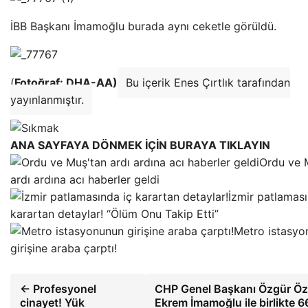
İBB Başkanı İmamoğlu burada aynı ceketle görüldü.
(
Fotoğraf: DHA-AA)
Bu içerik Enes Çırtlık tarafından
yayınlanmıştır.
ANA SAYFAYA DÖNMEK İÇİN BURAYA TIKLAYIN
Ordu ve 
ardı ardına acı haberler geldi
İzmir patlaması
karartan detaylar! “Ölüm Onu Takip Etti”
Metro istasyo
girişine araba çarptı!
← Profesyonel
CHP Genel Başkanı Özgür Öz
cinayet! Yük
Ekrem İmamoğlu ile birlikte 6