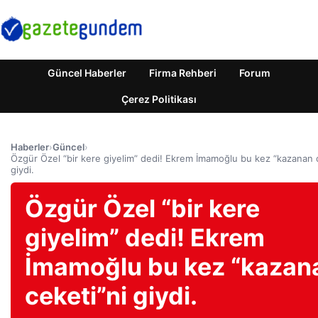
Güncel Haberler
Firma Rehberi
Forum
Çerez Politikası
Haberler
›
Güncel
›
Özgür Özel “bir kere giyelim” dedi! Ekrem İmamoğlu bu kez “kazanan 
giydi.
Özgür Özel “bir kere
giyelim” dedi! Ekrem
İmamoğlu bu kez “kazan
ceketi”ni giydi.