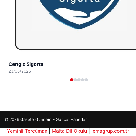
Hastaş Beton
26/05/2026
© 2026 Gazete Gündem – Güncel Haberler
siteleri
Yeminli Tercüman
|
Malta Dil Okulu
|
lemagrup.com.tr